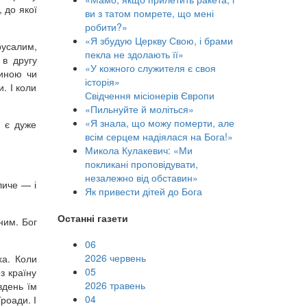
 до якої
ви з татом помрете, що мені
робити?»
«Я збудую Церкву Свою, і брами
русалим,
пекла не здолають її»
 в другу
«У кожного служителя є своя
виною чи
історія»
. І коли
Свідчення місіонерів Європи
«Пильнуйте й моліться»
«Я знала, що можу померти, але
і є дуже
всім серцем надіялася на Бога!»
Микола Кулакевич: «Ми
покликані проповідувати,
незалежно від обставин»
личе — і
Як привести дітей до Бога
Останні газети
ним. Бог
06
2026 червень
ха. Коли
05
з країну
2026 травень
івдень їм
04
роади. І