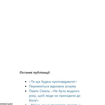
Останні публікації
«Ти ще будеш проповідувати!»
Перемініться відновою розуму
Павло Смаль: «Не було жодного
року, щоб люди не приходили до
Бога!»
онерську
«Мамо, якщо прилетить ракета, і