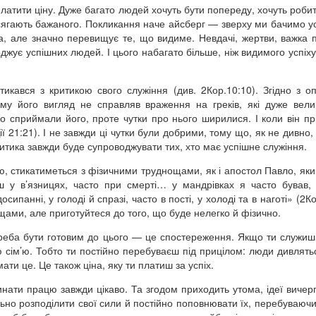
атити ціну. Дуже багато людей хочуть бути попереду, хочуть робит
осягають бажаного. Покликання наче айсберг — зверху ми бачимо ус
ма, але значно перевищує те, що видиме. Невдачі, жертви, важка 
джує успішних людей. І цього набагато більше, ніж видимого успіху
икався з критикою свого служіння (див. 2Кор.10:10). Згідно з о
ому його вигляд не справляв враження на греків, які дуже вели
о сприймали його, проте чутки про нього ширилися. І коли він п
 21:21). І не завжди ці чутки були добрими, тому що, як не дивно, к
критика завжди буде супроводжувати тих, хто має успішне служіння.
ю, стикатиметься з фізичними труднощами, як і апостол Павло, яки
ш у в’язницях, часто при смерті… у мандрівках я часто бував,
ипанні, у голоді й спразі, часто в пості, у холоді та в наготі» (2К
щами, але приготуйтеся до того, що буде нелегко й фізично.
треба бути готовим до цього — це спостереження. Якщо ти служи
ю сім’ю. Тобто ти постійно перебуваєш під прицілом: люди дивлятьс
ати це. Це також ціна, яку ти платиш за успіх.
инати працю завжди цікаво. Та згодом приходить утома, ідеї вичер
ьно розподілити свої сили й постійно поповнювати їх, перебуваючи