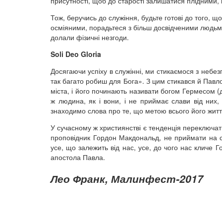
присутності, щоб до старості залишатися плідними,
Тож, беручись до служіння, будьте готові до того, щ
осміяними, порадьтеся з більш досвідченими людьми
долали фізичні незгоди.
Soli
Deo
Gloria
Досягаючи успіху в служінні, ми стикаємося з небе
так багато робиш для Бога». З цим стикався й Павло 
міста, і його починають називати богом Гермесом (д
ж людина, як і вони, і не приймає слави від них
знаходимо слова про те, що метою всього його жит
У сучасному ж християнстві є тенденція переключати 
проповідник Гордон Макдональд, не приймати на с
усе, що залежить від нас, усе, до чого нас кличе Г
апостола Павла.
Лео Франк, Малинфест-2017