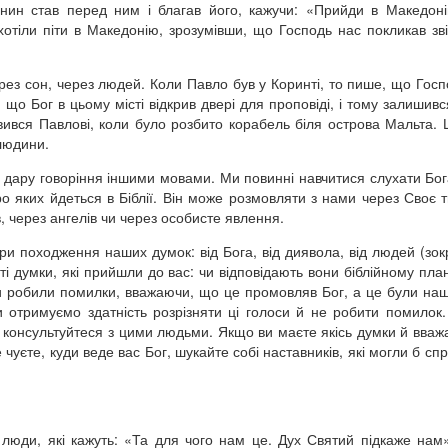
нянин став перед ним і благав його, кажучи: «Прийди в Македон
хотіли піти в Македонію, зрозумівши, що Господь нас покликав зв
рез сон, через людей. Коли Павло був у Коринті, то пише, що Гос
 що Бог в цьому місті відкрив двері для проповіді, і тому залишивс
вився Павлові, коли було розбито корабель біля острова Мальта.
 людини.
дару говоріння іншими мовами. Ми повинні навчитися слухати Бог
о яких йдеться в Біблії. Він може розмовляти з нами через Своє т
, через ангелів чи через особисте явлення.
ери походження наших думок: від Бога, від диявола, від людей (зок
 думки, які прийшли до вас: чи відповідають вони біблійному плану
и робили помилки, вважаючи, що це промовляв Бог, а це були наш
 отримуємо здатність розрізняти ці голоси й не робити помилок. 
і консультуйтеся з цими людьми. Якщо ви маєте якісь думки й вваж
е чуєте, куди веде вас Бог, шукайте собі наставників, які могли б с
 люди, які кажуть: «Та для чого нам це. Дух Святий підкаже нам