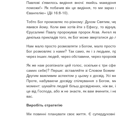
Павлові з'явилось видіння вночі: якийсь македо
поможи!» Як побачив він це видіння, то ми зараз 
Євангелію» (Дії 16:8-10).
Тобто Бог промовляє по-різному: Духом Святим, че
явився йому. Коли вже хотів йти з Ефесу, то відчув,
Єрусалимі Павлу пророкував пророк Агав. Ангел я
декілька прикладів того, як Бог може звертатися до
Нам мало просто розмовляти з Богом, мало просто 
Бог розмовляє з нами? Так само, як і з людьми, пр
через інших людей, через обставини, через пророків
Як же нам розпізнати цей голос, оскільки є три сф
самих себе)? Перше: зіставляйте зі Словом Божим ті
Другим важливим аспектом у цьому є досвід. Усі м
Проте, набуваючи досвіду спілкування з Богом, ми
момент: шукайте людей більш досвідчених, ніж ви, 
це від Господа, або ж не знаєте, як вам вчинити, і н
вас.
Виробіть стратегію
Ми повинні планувати своє життя. Є супердуховні