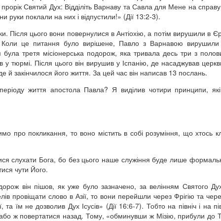
прорік Святий Дух: Відділіть Варнаву та Савла для Мене на справу,
 руки поклали на них і відпустили!» (Дії 13:2-3).
и. Після цього вони повернулися в Антіохію, а потім вирушили в Є
. Коли це питання було вирішене, Павло з Варнавою вирушили
м була третя місіонерська подорож, яка тривала десь три з поло
 у тюрмі. Після цього він вирушив у Іспанію, де насаджував церкви
 де й закінчилося його життя. За цей час він написав 13 послань.
періоду життя апостола Павла? Я виділив чотири принципи, як
о про покликання, то воно містить в собі розуміння, що хтось к
тися слухати Бога, бо без цього наше служіння буде лише формаль
тися чути Його.
орож він пішов, як уже було зазначено, за велінням Святого Ду
лів провіщати слово в Азії, то вони перейшли через Фрігію та чере
ї, та їм не дозволив Дух Ісусів» (Дії 16:6-7). Тобто на північ і на п
 або ж повертатися назад. Тому, «обминувши ж Мізію, прибули до Т