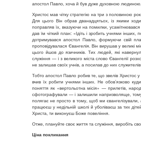
апостол Павло, хоча й був дуже духовною людиною, 
Христос мав чітку стратегію на три з половиною роки
Для цього Він обрав дванадцятьох, із якими ходи
поправляв їх, вказуючи на помилки, усамітнювався
дав їм чіткий план: «Ідіть і зробить учнями інших, 
дотримувався апостол Павло, формуючи свій пла
проповідувалася Євангелія. Він вирушав у великі міс
цього йшов до язичників. Тих людей, які навернул
служіння — і з великого міста слово Євангелії розх
не залишав своїх учнів, а посилав до них служителів
Тобто апостол Павло робив те, що звелів Христос у 
вчив їх робити учнями інших. Не обов’язково куди
поняття як «вертольотна місія» — прилетів, народ
сфотографували — і залишили напризволяще, тому 
полягає не просто в тому, щоб ми євангелізували,
працюєш у недільній школі й уболіваєш за тих діте
Христа, ти виконуєш Боже повеління.
Отже, плануйте своє життя та служіння, виробіть св
Ціна покликання