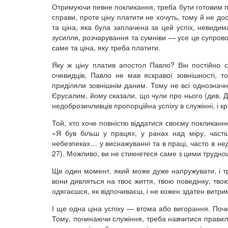
Отримуючи певне покликання, треба бути готовим пл
справи, проте ціну платити не хочуть, тому й не д
та ціна, яка була заплачена за цей успіх, невиди
зусилля, розчарування та сумніви — усе це супрово
саме та ціна, яку треба платити.
Яку ж ціну платив апостол Павло? Він постійно ст
очевидців, Павло не мав яскравої зовнішності, т
приділяли зовнішнім даним. Тому не всі однозначн
Єрусалим, йому сказали, що чули про нього (див. Дії
недоброзичливців пропорційна успіху в служінні, і 
Той, хто хоче повністю віддатися своєму покликанн
«Я був більш у працях, у ранах над міру, часті
небезпеках… у виснажуванні та в праці, часто в недос
27). Можливо, ви не стикнетеся саме з цими трудно
Ще один момент, який може дуже напружувати, і 
вони дивляться на твоє життя, твою поведінку, тво
одягаєшся, як відпочиваєш, і не кожен здатен витрим
І ще одна ціна успіху — втома або вигорання. Поч
Тому, починаючи служіння, треба навчитися правил