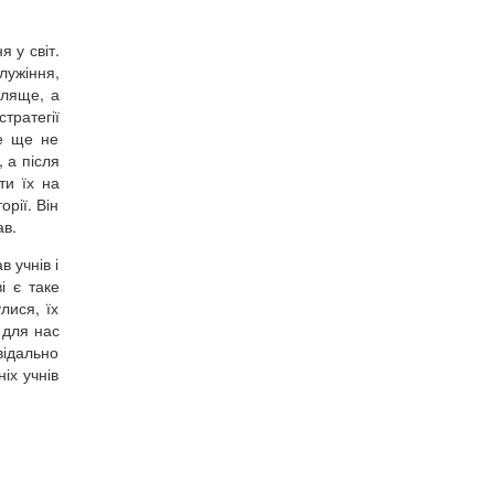
 у світ.
лужіння,
оляще, а
стратегії
де ще не
 а після
ти їх на
рії. Він
ав.
 учнів і
і є таке
лися, їх
 для нас
відально
іх учнів