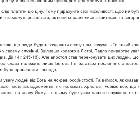
 щоб бути благословенним прикладом для майбутніх поколінь.
о слід платити цю ціну. Тому підрахуйте свої можливості, щоб не бут
, які можуть розповісти, як вони справлялися з критикою та вигора
зпекою, що люди будуть воздавати славу нам, кажучи: «Ти такий кла
у своєму служінні. Зціливши кривого в Лістрі, Павло привертає уваг
ив. Дії 14:1245-18). Але апостол став переконувати цих людей, що 
, бо слава належить лише Богові. І в багатьох посланнях апосто
тя було прославити Господа.
увагу людей від Бога на яскраві особистості. Та вчімося, як сказав
вою честь аплодисментів, які належать Христові. Робімо все, що
осподь, на славу Йому. І в цьому буде успіх нашого служіння, як і 