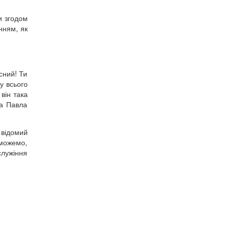
и згодом
нням, як
сний! Ти
у всього
він така
ла Павла
 відомий
 можемо,
служіння