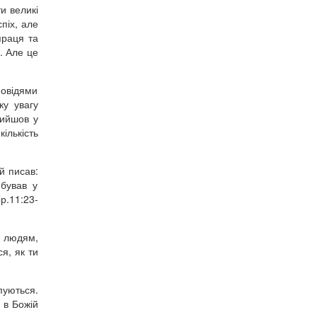
и великі
піх, але
праця та
. Але це
повідями
ку увагу
рийшов у
ількість
й писав:
 бував у
ор.11:23-
ш людям,
я, як ти
пуються.
 в Божій