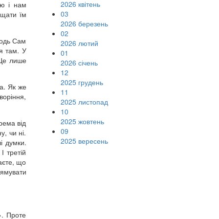
2026 квітень
ію і нам
03
іщати їм
2026 березень
02
подь Сам
2026 лютий
я там. У
01
 Це лише
2026 січень
12
2025 грудень
а. Як же
11
воріння,
2025 листопад
10
2025 жовтень
рема від
09
, чи ні.
2025 вересень
і думки.
І третій
аєте, що
прямувати
». Проте