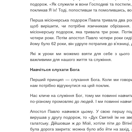
подорож. «Як служили ж вони Господеві та постили, 
покликав Я їх! Тоді, попостивши та помолившись, вони
Перша місіонерська подорож Павла тривала два рок
щоб вирішити, чи потрібне язичникам обрізання
місіонерську подорож, яка тривала три роки. Поті
чотири роки. Потім апостол Павло чотири роки сидів
йому було 62 роки, він удруге потрапив до в’язниці,
Які ж уроки ми можемо взяти для себе з цього 
важливими для нашого життя та служіння.
Навчіться слухати Бога
Перший принцип — слухання Бога. Коли ми говорим
нам потрібно відгукнутися на цей поклик.
Нас кличе на служіння Бог, тому ми повинні навчи
по-різному промовляє до людей. І ми повинні навчи
Апостол Павло навчився цьому. У свою першу под
вирушав у другу подорож, то «Дух Святий їм не зве
галатську. Дійшовши ж до Мізії, хотіли піти до Вітіні
була дорога закрита: можна було або йти на захід,