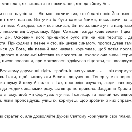
мав план, як виконати те покликання, яке дав йому Бог.
 свого служіння — Він мав навчити тих, хто б далі поніс Його вчення
в і яких навчав. Він учив їх бути самостійними, посилаючи на с
 з ними. А згодом, коли возносився, Він не залишив учнів напризв
починаючи від Єрусалиму, Юдеї, Самарії і аж до краю землі». І цієї 
н дій. Основним його принципом було йти на нові території, 
та. Приходячи в певне місто, він шукав синагогу, проповідував там,
ися до Бога, він певний час навчав, коригував, щоб потім посла
одилося в маленькі містечка та поселення, охоплюючи значні терито
, писав послання, при можливості відвідував ті церкви, які насаджув
Великому дорученні «Ідіть і зробіть інших учнями…» — він формував
сь їхати, щоб виконувати Велике доручення. Тепер у місіонерств
ив шуму й пилу й полетів. Так, проповідь звучала, люди наверну
до жодних значимих результатів це не привело. Завдання Христа
 а в тому, щоб ми формували учнів. Тож якщо ти певний час відпо
й, яким проповідуєш, учиш їх, коригуєш, щоб зробити з них справжн
ою стратегію, але дозволяйте Духові Святому коригувати свої плани.