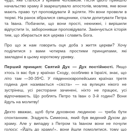
начальство храму й заарештувало апостолів, мовляв, яке вони
мають право тут проповідувати й зціляти. Ніч вони провели в
тюрмі. На ранок зібралися священики, стали допитувати Петра
та Івана. Побачили, що вони прості, некнижні, і вирішили
відпустити їх, заборонивши проповідувати. Закінчується історія
тим, що збирається вся церква і славить Бога.
Про що ж нам говорить оця доба з життя церкви? Хочу
поділитися з вами чотирма простими принципами, які
закладені в цьому короткому уривку.
Перший принцип: Святий Дух — Дух постійності.
Якщо
хтось із вас був у країнах Сходу, особливо в Ізраїлі, знає, що
літо там —30-35ᵒC. У південноєвропейських країнах третя
година дня називається «сієста» — на вулицях нікого не
зустрінеш, усі ресторани зачинені, ніхто не працює, усі
відпочивають. Що роблять Петро та Іван о 3-й годині? Вони
йдуть на молитву!
Дехто вважає, щоб бути духовною людиною — треба бути
спонтанним. Згадують Симеона, який був ведений Духом до
храму. Але у випадку з Петром та Іваном вони не почули
голосу: «Йдіть до храму!», вони йшли помолитися, тому що