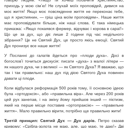
приходь у мою сім’ю! Не слухай моїх проповідей, дивися на
моє життя! Якщо моє повсякденне життя не переконає тебе,
що я християнин, — гріш ціна моїм проповідям». Наше життя
має проповідувати більше, ніж наші слова. Є така німецька
приказка: «Якщо покаявся фермер, відчуває і корова в сараї!»
Що це за дух, що діє лише 2 години під час недільного
зібрання? Це не Святий Дух, це просто якісь емоції. Святий
Дух пронизує все наше життя!
У Посланні до галатів йдеться про «плоди духа». Досі в
богослов’ї точиться дискусія: писати «духа» з малої літери —
як нашого духа, чи з великої — як Святого Духа? Я вважаю, що
так і так правильно: наш дух під дією Святого Духа повинен
давати ці плоди.
Коли відбулася реформація 500 років тому, її основною ідеєю
була «ортодоксія», або «правильна віра». Але через 200 років
цей рух занепав, і на зміну йому прийшов інший — пієтизм,
який на перше місце поставив «ортопраксію» — «правильне
життя». Мало правильно вірити, потрібно ще правильно жити!
Третій принцип: Святий Дух — Дух дарів.
Петро сказав
кривому: «Срібла-золота не маю, але, що маю, те даю!» Дві