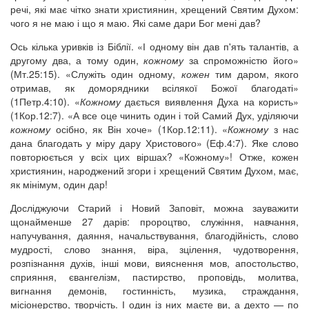
речі, які має чітко знати християнин, хрещений Святим Духом:
чого я не маю і що я маю. Які саме дари Бог мені дав?
Ось кілька уривків із Біблії. «І одному він дав п'ять талантів, а
другому два, а тому один,
кожному
за спроможністю його»
(Мт.25:15). «Служіть один одному,
кожен
тим даром, якого
отримав, як доморядники всілякої Божої благодаті»
(1Петр.4:10). «
Кожному
дається виявлення Духа на користь»
(1Кор.12:7). «А все оце чинить один і той Самий Дух, уділяючи
кожному
осібно, як Він хоче» (1Кор.12:11). «
Кожному
з нас
дана благодать у міру дару Христового» (Еф.4:7). Яке слово
повторюється у всіх цих віршах? «Кожному»! Отже, кожен
християнин, народжений згори і хрещений Святим Духом, має,
як мінімум, один дар!
Досліджуючи Старий і Новий Заповіт, можна зауважити
щонайменше 27 дарів: пророцтво, служіння, навчання,
напучування, даяння, начальствування, благодійність, слово
мудрості, слово знання, віра, зцілення, чудотворення,
розпізнання духів, інші мови, вияснення мов, апостольство,
сприяння, євангелізм, пастирство, проповідь, молитва,
вигнання демонів, гостинність, музика, страждання,
місіонерство, творчість. І один із них маєте ви, а дехто — по