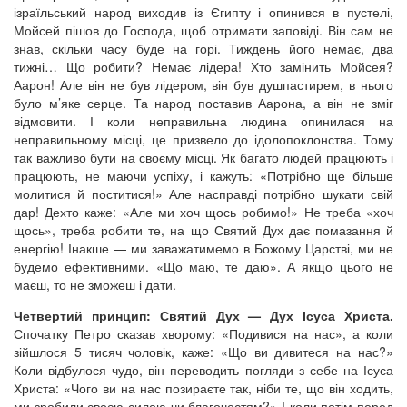
ізраїльський народ виходив із Єгипту і опинився в пустелі,
Мойсей пішов до Господа, щоб отримати заповіді. Він сам не
знав, скільки часу буде на горі. Тиждень його немає, два
тижні… Що робити? Немає лідера! Хто замінить Мойсея?
Аарон! Але він не був лідером, він був душпастирем, в нього
було м’яке серце. Та народ поставив Аарона, а він не зміг
відмовити. І коли неправильна людина опинилася на
неправильному місці, це призвело до ідолопоклонства. Тому
так важливо бути на своєму місці. Як багато людей працюють і
працюють, не маючи успіху, і кажуть: «Потрібно ще більше
молитися й поститися!» Але насправді потрібно шукати свій
дар! Дехто каже: «Але ми хоч щось робимо!» Не треба «хоч
щось», треба робити те, на що Святий Дух дає помазання й
енергію! Інакше — ми заважатимемо в Божому Царстві, ми не
будемо ефективними. «Що маю, те даю». А якщо цього не
маєш, то не зможеш і дати.
Четвертий принцип: Святий Дух — Дух Ісуса Христа.
Спочатку Петро сказав хворому: «Подивися на нас», а коли
зійшлося 5 тисяч чоловік, каже: «Що ви дивитеся на нас?»
Коли відбулося чудо, він переводить погляди з себе на Ісуса
Христа: «Чого ви на нас позираєте так, ніби те, що він ходить,
ми зробили своєю силою чи благочестям?» І коли потім перед