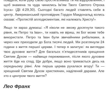
щоб знамена та чуда чинились Ім'ям Твого Святого Отрока
Ісуса» (Дiї 4:29,30). Сьогодні багато людей ставлять себе в
центр. Американський проповідник Гордон Макдональд колись
сказав: «Протистій аплодисментам, які належать Христу!»
Якщо ти зараз думаєш: «Я ніколи не зможу досягнути такого
рівня, як Петро та Іван», ти навіть не віриш, як Бог може тебе
використати. Петро та Іван були звичайними рибалками, а
через них приходили до Бога тисячі людей. Ми розглянули 24
години з життя першої церкви. І тепер я запитую: як виглядає
твоє духовне життя? Для багатьох п’ятидесятників хрещення
Святим Духом — найвище переживання, після якого духовне
життя йде на спад. Ще добре, якщо воно тримається десь на
середньому рівні. Але перша церква рухалася вгору! Ти —
хрещений Святим Духом християнин, наділений дарами. Але
хто є центром твого життя?
Лео Франк