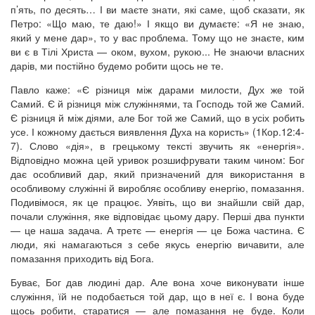
п’ять, по десять… І ви маєте знати, які саме, щоб сказати, як
Петро: «Що маю, те даю!» І якщо ви думаєте: «Я не знаю,
який у мене дар», то у вас проблема. Тому що не знаєте, ким
ви є в Тілі Христа — оком, вухом, рукою... Не знаючи власних
дарів, ми постійно будемо робити щось не те.
Павло каже: «Є різниця між дарами милости, Дух же той
Самий. Є й різниця між служіннями, та Господь той же Самий.
Є різниця й між діями, але Бог той же Самий, що в усіх робить
усе. І кожному дається виявлення Духа на користь» (1Кор.12:4-
7). Слово «дія», в грецькому тексті звучить як «енергія».
Відповідно можна цей уривок розшифрувати таким чином: Бог
дає особливий дар, який призначений для використання в
особливому служінні й виробляє особливу енергію, помазання.
Подивімося, як це працює. Уявіть, що ви знайшли свій дар,
почали служіння, яке відповідає цьому дару. Перші два пункти
— це наша задача. А третє — енергія — це Божа частина. Є
люди, які намагаються з себе якусь енергію вичавити, але
помазання приходить від Бога.
Буває, Бог дав людині дар. Але вона хоче виконувати інше
служіння, їй не подобається той дар, що в неї є. І вона буде
щось робити, старатися — але помазання не буде. Коли