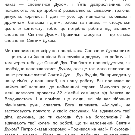
наказ — сповнятися Духом, і п’ять дієприслівників, які
пояснюють, як це зробити: розмовляючи, співаючи, граючи,
дякуючи, корячись. І далі — усе, що написано чоловікам і
дружинам, батькам і дітям, рабам та панам, — стосується
цього ж контексту, тобто це потрібно робити під впливом
сповнення Святим Духом. Правильні стосунки — це ознака
сповнення Святим Духом.
Ми говоримо про «віру по понеділках». Сповнене Духом життя
— це коли ти йдеш після богослужіння додому, на роботу… І
там через тебе діє Святий Дух. Так багато проповідується, як
необхідно наповнюватися Духом, але це так мало впливає на
наше реальне життя! Святий Дух — Дух буднів, Він приходить у
нашу сім’ю, у наш шлюб, на нашу роботу! Він проникає до
найменшої клітинки, до найменшої справи. Минулого року
мені довелося провести 32 сімейні семінари від Аляски до
Владивостока. І я помітив, що люди, які під час зібрання
піднімають руки, славлять Бога, вигукують «Алілуя!», не
застосовують почутого у своїх стосунках. Чи відчувають твої
діти, дружина, що ти сьогодні був на богослужінні? Чи
відчувають твої колеги по роботі, що ти наповнений Святим
Духом? Петро сказав хворому: «Подивися на нас!» Я сьогодні
говорю людям: «Якщо ти хочеш побачити християнство,