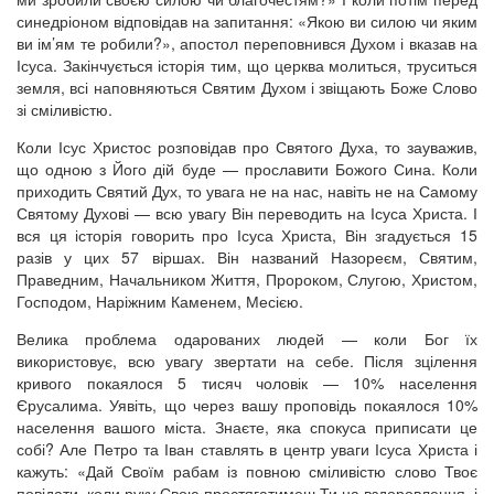
синедріоном відповідав на запитання: «Якою ви силою чи яким
ви ім’ям те робили?», апостол переповнився Духом і вказав на
Ісуса. Закінчується історія тим, що церква молиться, труситься
земля, всі наповняються Святим Духом і звіщають Боже Слово
зі сміливістю.
Коли Ісус Христос розповідав про Святого Духа, то зауважив,
що одною з Його дій буде — прославити Божого Сина. Коли
приходить Святий Дух, то увага не на нас, навіть не на Самому
Святому Духові — всю увагу Він переводить на Ісуса Христа. І
вся ця історія говорить про Ісуса Христа, Він згадується 15
разів у цих 57 віршах. Він названий Назореєм, Святим,
Праведним, Начальником Життя, Пророком, Слугою, Христом,
Господом, Наріжним Каменем, Месією.
Велика проблема одарованих людей — коли Бог їх
використовує, всю увагу звертати на себе. Після зцілення
кривого покаялося 5 тисяч чоловік — 10% населення
Єрусалима. Уявіть, що через вашу проповідь покаялося 10%
населення вашого міста. Знаєте, яка спокуса приписати це
собі? Але Петро та Іван ставлять в центр уваги Ісуса Христа і
кажуть: «Дай Своїм рабам із повною сміливістю слово Твоє
повідати, коли руку Свою простягатимеш Ти на вздоровлення, і