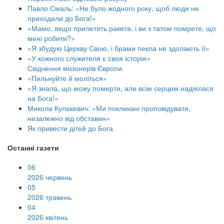
Павло Смаль: «Не було жодного року, щоб люди не
приходили до Бога!»
«Мамо, якщо прилетить ракета, і ви з татом помрете, що
мені робити?»
«Я збудую Церкву Свою, і брами пекла не здолають її»
«У кожного служителя є своя історія»
Свідчення місіонерів Європи
«Пильнуйте й моліться»
«Я знала, що можу померти, але всім серцем надіялася
на Бога!»
Микола Кулакевич: «Ми покликані проповідувати,
незалежно від обставин»
Як привести дітей до Бога
Останні газети
06
2026 червень
05
2026 травень
04
2026 квітень