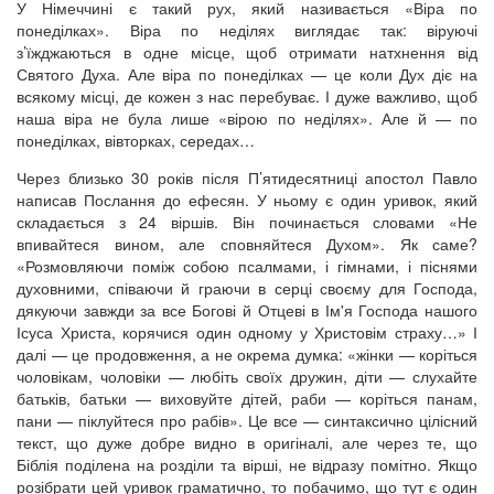
У Німеччині є такий рух, який називається «Віра по
понеділках». Віра по неділях виглядає так: віруючі
з’їжджаються в одне місце, щоб отримати натхнення від
Святого Духа. Але віра по понеділках — це коли Дух діє на
всякому місці, де кожен з нас перебуває. І дуже важливо, щоб
наша віра не була лише «вірою по неділях». Але й — по
понеділках, вівторках, середах…
Через близько 30 років після П’ятидесятниці апостол Павло
написав Послання до ефесян. У ньому є один уривок, який
складається з 24 віршів. Він починається словами «Не
впивайтеся вином, але сповняйтеся Духом». Як саме?
«Розмовляючи поміж собою псалмами, і гімнами, і піснями
духовними, співаючи й граючи в серці своєму для Господа,
дякуючи завжди за все Богові й Отцеві в Ім'я Господа нашого
Ісуса Христа, корячися один одному у Христовім страху…» І
далі — це продовження, а не окрема думка: «жінки — коріться
чоловікам, чоловіки — любіть своїх дружин, діти — слухайте
батьків, батьки — виховуйте дітей, раби — коріться панам,
пани — піклуйтеся про рабів». Це все — синтаксично цілісний
текст, що дуже добре видно в оригіналі, але через те, що
Біблія поділена на розділи та вірші, не відразу помітно. Якщо
розібрати цей уривок граматично, то побачимо, що тут є один