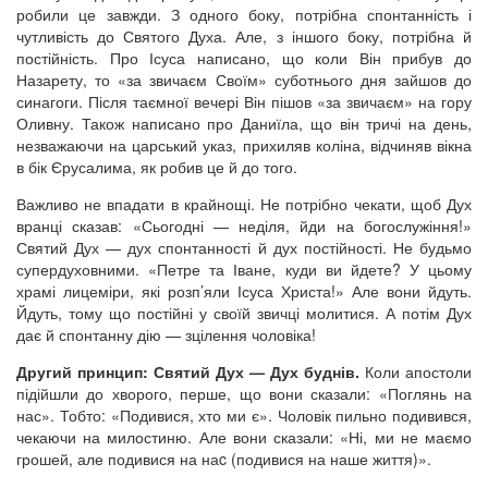
робили це завжди. З одного боку, потрібна спонтанність і
чутливість до Святого Духа. Але, з іншого боку, потрібна й
постійність. Про Ісуса написано, що коли Він прибув до
Назарету, то «за звичаєм Своїм» суботнього дня зайшов до
синагоги. Після таємної вечері Він пішов «за звичаєм» на гору
Оливну. Також написано про Даниїла, що він тричі на день,
незважаючи на царський указ, прихиляв коліна, відчиняв вікна
в бік Єрусалима, як робив це й до того.
Важливо не впадати в крайнощі. Не потрібно чекати, щоб Дух
вранці сказав: «Сьогодні — неділя, йди на богослужіння!»
Святий Дух — дух спонтанності й дух постійності. Не будьмо
супердуховними. «Петре та Іване, куди ви йдете? У цьому
храмі лицеміри, які розп’яли Ісуса Христа!» Але вони йдуть.
Йдуть, тому що постійні у своїй звичці молитися. А потім Дух
дає й спонтанну дію — зцілення чоловіка!
Другий принцип: Святий Дух — Дух буднів.
Коли апостоли
підійшли до хворого, перше, що вони сказали: «Поглянь на
нас». Тобто: «Подивися, хто ми є». Чоловік пильно подивився,
чекаючи на милостиню. Але вони сказали: «Ні, ми не маємо
грошей, але подивися на наc (подивися на наше життя)».