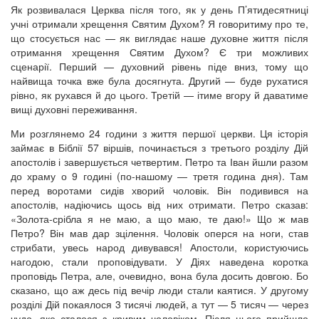
Як розвивалася Церква після того, як у день П’ятидесятниці
учні отримали хрещення Святим Духом? Я говоритиму про те,
що стосується нас — як виглядає наше духовне життя після
отримання хрещення Святим Духом? Є три можливих
сценарії. Перший — духовний рівень піде вниз, тому що
найвища точка вже була досягнута. Другий — буде рухатися
рівно, як рухався й до цього. Третій — ітиме вгору й даватиме
вищі духовні переживання.
Ми розглянемо 24 години з життя першої церкви. Ця історія
займає в Біблії 57 віршів, починається з третього розділу Дій
апостолів і завершується четвертим. Петро та Іван йшли разом
до храму о 9 годині (по-нашому — третя година дня). Там
перед воротами сидів хворий чоловік. Він подивився на
апостолів, надіючись щось від них отримати. Петро сказав:
«Золота-срібла я не маю, а що маю, те даю!» Що ж мав
Петро? Він мав дар зцілення. Чоловік оперся на ноги, став
стрибати, увесь народ дивувався! Апостоли, користуючись
нагодою, стали проповідувати. У Діях наведена коротка
проповідь Петра, але, очевидно, вона була досить довгою. Бо
сказано, що аж десь під вечір люди стали каятися. У другому
розділі Дій покаялося 3 тисячі людей, а тут — 5 тисяч — через
чудо, яке сталося з кривим чоловіком. Після цього прийшло