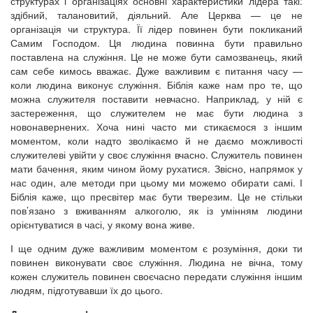
структурах і організаціях основні характеристики лідера такі:
здібний, талановитий, діяльний. Але Церква — це не
організація чи структура. Її лідер повинен бути покликаний
Самим Господом. Ця людина повинна бути правильно
поставлена на служіння. Це не може бути самозванець, який
сам себе кимось вважає. Дуже важливим є питання часу —
коли людина виконує служіння. Біблія каже нам про те, що
можна служителя поставити невчасно. Наприклад, у ній є
застереження, що служителем не має бути людина з
новонавернених. Хоча нині часто ми стикаємося з іншим
моментом, коли надто зволікаємо й не даємо можливості
служителеві увійти у своє служіння вчасно. Служитель повинен
мати бачення, яким чином йому рухатися. Звісно, напрямок у
нас один, але методи при цьому ми можемо обирати самі. І
Біблія каже, що пресвітер має бути тверезим. Це не стільки
пов’язано з вживанням алкоголю, як із умінням людини
орієнтуватися в часі, у якому вона живе.
І ще одним дуже важливим моментом є розуміння, доки ти
повинен виконувати своє служіння. Людина не вічна, тому
кожен служитель повинен своєчасно передати служіння іншим
людям, підготувавши їх до цього.