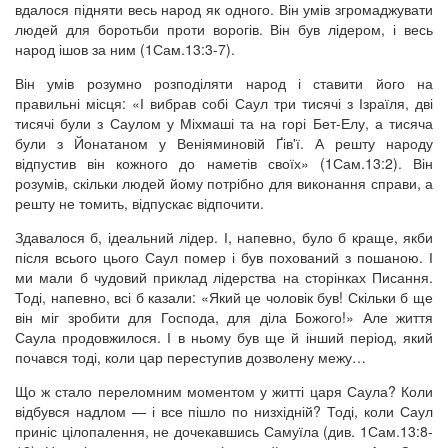
вдалося підняти весь народ як одного. Він умів згромаджувати
людей для боротьби проти ворогів. Він був лідером, і весь
народ ішов за ним (1Сам.13:3-7).
Він умів розумно розподіляти народ і ставити його на
правильні місця: «І вибрав собі Саул три тисячі з Ізраїля, дві
тисячі були з Саулом у Міхмаші та на горі Бет-Елу, а тисяча
були з Йонатаном у Веніяминовій Ґів'ї. А решту народу
відпустив він кожного до наметів своїх» (1Сам.13:2). Він
розумів, скільки людей йому потрібно для виконання справи, а
решту не томить, відпускає відпочити.
Здавалося б, ідеальний лідер. І, напевно, було б краще, якби
після всього цього Саул помер і був похований з пошаною. І
ми мали б чудовий приклад лідерства на сторінках Писання.
Тоді, напевно, всі б казали: «Який це чоловік був! Скільки б ще
він міг зробити для Господа, для діла Божого!» Але життя
Саула продовжилося. І в ньому був ще й інший період, який
почався тоді, коли цар переступив дозволену межу…
Що ж стало переломним моментом у житті царя Саула? Коли
відбувся надлом — і все пішло по низхідній? Тоді, коли Саул
приніс цілопалення, не дочекавшись Самуїла (див. 1Сам.13:8-