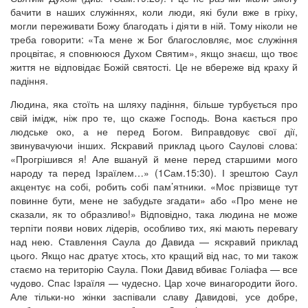
бачити в наших служіннях, коли люди, які були вже в гріху,
могли переживати Божу благодать і діяти в ній. Тому ніколи не
треба говорити: «Та мене ж Бог благословляє, моє служіння
процвітає, я сповнююся Духом Святим», якщо знаєш, що твоє
життя не відповідає Божій святості. Це не вбереже від краху й
падіння.
Людина, яка стоїть на шляху падіння, більше турбується про
свій імідж, ніж про те, що скаже Господь. Вона кається про
людське око, а не перед Богом. Виправдовує свої дії,
звинувачуючи інших. Яскравий приклад цього Саулові слова:
«Прогрішився я! Але вшануй й мене перед старшими мого
народу та перед Ізраїлем…» (1Сам.15:30). І зрештою Саул
акцентує на собі, робить собі пам’ятники. «Моє прізвище тут
повинне бути, мене не забудьте згадати» або «Про мене не
сказали, як то образливо!» Відповідно, така людина не може
терпіти появи нових лідерів, особливо тих, які мають перевагу
над нею. Ставлення Саула до Давида — яскравий приклад
цього. Якщо нас дратує хтось, хто кращий від нас, то ми також
стаємо на територію Саула. Поки Давид вбиває Голіафа — все
чудово. Спас Ізраїля — чудесно. Цар хоче винагородити його.
Але тільки-но жінки заспівали славу Давидові, усе добре,