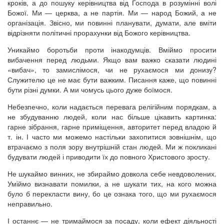
кроків, а до пошуку керівництва від Господа в розумінні волі
Божої. Ми — церква, а не партія. Ми — народ Божий, а не
організація. Звісно, ми повинні планувати, думати, але вміти
відрізняти політичні прорахунки від Божого керівництва.
Уникаймо боротьби проти інакодумців. Вміймо просити
вибачення перед людьми. Якщо вам важко сказати людині
«вибач», то замислімося, чи не рухаємося ми донизу?
Служителю це не має бути важким. Писання каже, що повинні
бути різні думки. А ми чомусь цього дуже боїмося.
Небезпечно, коли надається перевага релігійним порядкам, а
не збудуванню людей, коли нас більше цікавить картинка:
гарне зібрання, гарне приміщення, авторитет перед владою й
т. ін. І часто ми можемо настільки захопитися зовнішнім, що
втрачаємо з поля зору внутрішній стан людей. Ми ж покликані
будувати людей і приводити їх до повного Христового зросту.
Не шукаймо винних, не збираймо довкола себе невдоволених.
Уміймо визнавати помилки, а не шукати тих, на кого можна
було б перекласти вину, бо це ознака того, що ми рухаємося
неправильно.
І останнє — не тримаймося за посаду, коли ефект діяльності