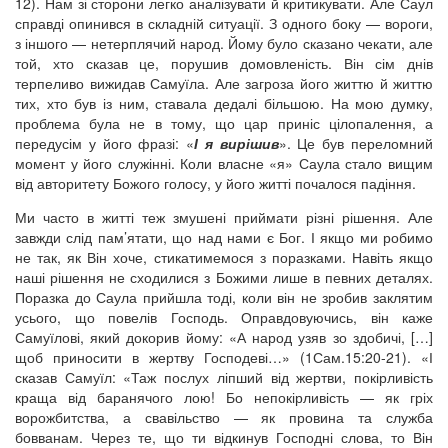
12). Нам зі сторони легко аналізувати й критикувати. Але Саул
справді опинився в складній ситуації. З одного боку — вороги,
з іншого — нетерплячий народ. Йому було сказано чекати, але
той, хто сказав це, порушив домовленість. Він сім днів
терпеливо вижидав Самуїла. Але загроза його життю й життю
тих, хто був із ним, ставала дедалі більшою. На мою думку,
проблема була не в тому, що цар приніс цілопалення, а
передусім у його фразі: «
І я вирішив
». Це був переломний
момент у його служінні. Коли власне «я» Саула стало вищим
від авторитету Божого голосу, у його житті почалося падіння.
Ми часто в житті теж змушені приймати різні рішення. Але
завжди слід пам’ятати, що над нами є Бог. І якщо ми робимо
не так, як Він хоче, стикатимемося з поразками. Навіть якщо
наші рішення не сходилися з Божими лише в певних деталях.
Поразка до Саула прийшла тоді, коли він не зробив заклятим
усього, що повелів Господь. Оправдовуючись, він каже
Самуїлові, який докорив йому: «А народ узяв зо здобичі, […]
щоб приносити в жертву Господеві…» (1Сам.15:20-21). «І
сказав Самуїл: «Таж послух ліпший від жертви, покірливість
краща від баранячого лою! Бо непокірливість — як гріх
ворожбитства, а свавільство — як провина та служба
бовванам. Через те, що ти відкинув Господні слова, то Він