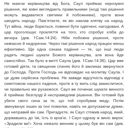
Не маючи керівництва від Бога, Саул приймає нерозумні
рішення, які зовні виглядають правильними (іноді такі рішення
можуть видаватися святими й побожними), проте вони
шкодять народу. Пам’ятаєте, як він наклав клятву на народ.
Тут війна, люди борються, повинні бути одягнені, нагодовані. А
цар проголошує прокляття на того, хто спробує хліба до
вечора (див. 1Сам.14:24). Ніби побожне рішення, проте
невчасне й недоречне. Через такі рішення народ працює менш
ефективно. Ще одна ознака падіння — те, що інші люди
радять людині шукати Божого керівництва, але вона йде
самостійно. Так було в житті Саула (див. 1Сам.14:36). Цар вже
готовий діяти, та священик спиняє його й закликає звернутися
до Господа. Проте Господь не відповідає на молитву Саула. І
це дуже серйозна проблема. Не завжди відсутність відповіді є
симптомом нашого падіння, проте в ту мить слід замислитися,
чи правильно ми рухаємося. Саул же починає шукати винного
й приймає безглузді й несправедливі рішення. Він готовий був
убити свого сина за те, що той спробував меду. Потім
звинувачує інших за їхні помилки, навіть не допускаючи думки,
що неправий він сам. Пригадуєте, як Саул стомив народ, який,
дорвавшись до їжі, їсть із кров’ю. І Саул одразу ж виніс вирок:
«Зрадили ви!» Хоча немало винним у цьому був він сам (див.