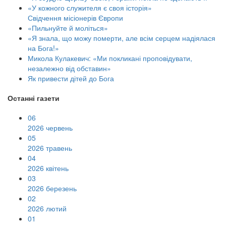
«У кожного служителя є своя історія»
Свідчення місіонерів Європи
«Пильнуйте й моліться»
«Я знала, що можу померти, але всім серцем надіялася
на Бога!»
Микола Кулакевич: «Ми покликані проповідувати,
незалежно від обставин»
Як привести дітей до Бога
Останні газети
06
2026 червень
05
2026 травень
04
2026 квітень
03
2026 березень
02
2026 лютий
01