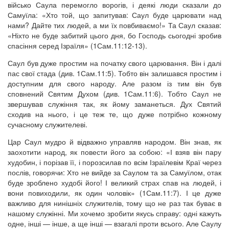
військо Саула перемогло ворогів, і деякі люди сказали до
Самуїла: «Хто той, що запитував: Саул буде царювати над
нами? Дайте тих людей, а ми їх повбиваємо!» Та Саул сказав:
«Ніхто не буде забитий цього дня, бо Господь сьогодні зробив
спасіння серед Ізраїля» (1Сам.11:12-13).
Саул був дуже простим на початку свого царювання. Він і далі
пас свої стада (див. 1Сам.11:5). Тобто він залишався простим і
доступним для свого народу. Але разом із тим він був
сповнений Святим Духом (див. 1Сам.11:6). Тобто Саул не
звершував служіння так, як йому заманеться. Дух Святий
сходив на нього, і це теж те, що дуже потрібно кожному
сучасному служителеві.
Цар Саул мудро й відважно управляв народом. Він знав, як
заохотити народ, як повести його за собою: «І взяв він пару
худобин, і порізав її, і порозсилав по всім Ізраїлевім Краї через
послів, говорячи: Хто не вийде за Саулом та за Самуїлом, отак
буде зроблено худобі його! І великий страх спав на людей, і
вони повиходили, як один чоловік» (1Сам.11:7). І це дуже
важливо для нинішніх служителів, тому що не раз так буває в
нашому служінні. Ми хочемо зробити якусь справу: одні кажуть
одне, інші — інше, а ще інші — взагалі проти всього. Але Саулу