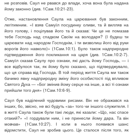
не розповів. Саул не рвався до влади, хоча вона була надана
йому законно (див. 1Сам.10:21-23).
Отже, настановлення Саула на царювання був законним,
легітимним. «І взяв Самуїл посудинку оливи, та й вилляв на
його голову, і поцілував його та й сказав: Чи це не помазав
тебе Господь над спадком Своїм на володаря? (І будеш ти
царювати над народом Господнім, і ти визволиш його від руки
ворогів його навколо)» (1Сам.10:1). Було також надприродне
підтвердження його покликання на царя (див. 1Сам.10:2-7).
Самуїл сказав Саулу про ознаки, які дасть йому Господь, — і
все відбулося так, як йому було сказано, що підтверджувало,
що ця справа від Господа. В той період життя Саула ми також
бачимо явну надприродну зміну його особистості під впливом
Святого Духа — «Бог змінив йому серце на інше, а всі ті ознаки
прийшли того дня» (1Сам.10:6-9).
Саул був наділений чудовими рисами. Він не ображався на
інших, бо, звісно, не всі будуть «за» того чи іншого служителя. І
в житті Саула також були такі люди, які казали: «Що, нас спасе
отакий?» «І гордували ним, і не принесли йому дара. Та він
мовчав» (1Сам.10:27). І коли в нього появився шанс
відомстити, Саул не зробив цього. Це сталося після того, як