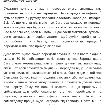
Духовна «естафета»
Служіння кожного з нас у часовому вимірі виглядає так:
прийняти — пройти — передати. Це своєрідна естафета. Її
суть розкрита в Другому посланні апостола Павла до Тимофія,
2:2: «А що чув ти від мене при багатьох свідках, те передай
вірним людям, що будуть спроможні й інших навчити». Кожен з
нас має свій час, коли ми повинні докласти максимум зусиль. І
дуже важливо вміти зорієнтуватися, щоб зуміти перейняти те,
що робили ті, хто був до нас, продовжити цю працю й
передати її тим, хто прийде після нас.
Дуже часто буває важко передати служіння, бо в нього людина
вклала 30-40 найкращих років свого життя. Заради цього
багато чим жертвувала, навіть таким цінним, як, наприклад,
сім’я. І от коли служитель змушений передати те, у що вкладав
усі свої сили, він залишається ні з чим. Одні люди в той час
будували бізнес, інші — родинні стосунки або приділяли час
якимось іншим своїм уподобанням, а служитель думав лише
про церкву. Тому ми повинні зважити на цю проблему й
вибудувати для себе стратегію того, як, перебуваючи на
служінні, розвивати інші сфери свого життя. Звісно, за
самовіддану працю буде нагорода від Господа. Проте ми не