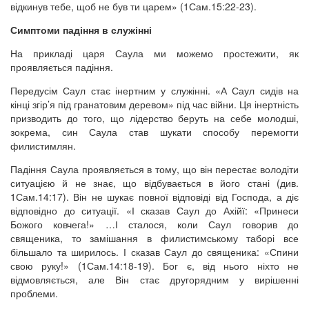
відкинув тебе, щоб не був ти царем» (1Сам.15:22-23).
Симптоми падіння в служінні
На прикладі царя Саула ми можемо простежити, як
проявляється падіння.
Передусім Саул стає інертним у служінні. «А Саул сидів на
кінці згір’я під гранатовим деревом» під час війни. Ця інертність
призводить до того, що лідерство беруть на себе молодші,
зокрема, син Саула став шукати способу перемогти
филистимлян.
Падіння Саула проявляється в тому, що він перестає володіти
ситуацією й не знає, що відбувається в його стані (див.
1Сам.14:17). Він не шукає повної відповіді від Господа, а діє
відповідно до ситуації. «І сказав Саул до Ахійї: «Принеси
Божого ковчега!» …І сталося, коли Саул говорив до
священика, то замішання в филистимському таборі все
більшало та ширилось. І сказав Саул до священика: «Спини
свою руку!» (1Сам.14:18-19). Бог є, від нього ніхто не
відмовляється, але Він стає другорядним у вирішенні
проблеми.