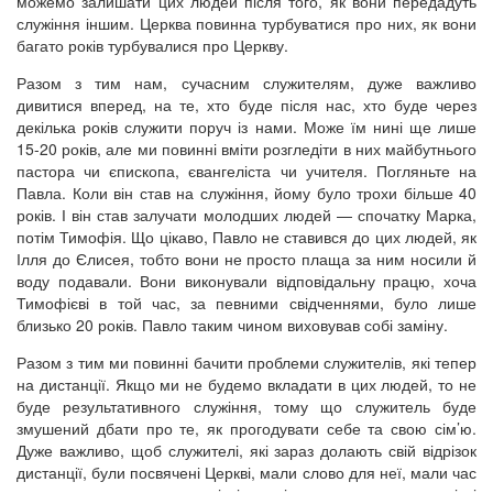
можемо залишати цих людей після того, як вони передадуть
служіння іншим. Церква повинна турбуватися про них, як вони
багато років турбувалися про Церкву.
Разом з тим нам, сучасним служителям, дуже важливо
дивитися вперед, на те, хто буде після нас, хто буде через
декілька років служити поруч із нами. Може їм нині ще лише
15-20 років, але ми повинні вміти розгледіти в них майбутнього
пастора чи єпископа, євангеліста чи учителя. Погляньте на
Павла. Коли він став на служіння, йому було трохи більше 40
років. І він став залучати молодших людей — спочатку Марка,
потім Тимофія. Що цікаво, Павло не ставився до цих людей, як
Ілля до Єлисея, тобто вони не просто плаща за ним носили й
воду подавали. Вони виконували відповідальну працю, хоча
Тимофієві в той час, за певними свідченнями, було лише
близько 20 років. Павло таким чином виховував собі заміну.
Разом з тим ми повинні бачити проблеми служителів, які тепер
на дистанції. Якщо ми не будемо вкладати в цих людей, то не
буде результативного служіння, тому що служитель буде
змушений дбати про те, як прогодувати себе та свою сім’ю.
Дуже важливо, щоб служителі, які зараз долають свій відрізок
дистанції, були посвячені Церкві, мали слово для неї, мали час