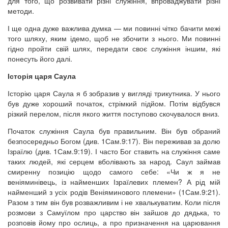
для того, що розвивати різні служіння, впроваджувати різні
методи.
І ще одна дуже важлива думка — ми повинні чітко бачити межі
того шляху, яким ідемо, щоб не збочити з нього. Ми повинні
гідно пройти свій шлях, передати своє служіння іншим, які
понесуть його далі.
Історія царя Саула
Історію царя Саула я б зобразив у вигляді трикутника. У нього
був дуже хороший початок, стрімкий підйом. Потім відбувся
різкий перелом, після якого життя поступово скочувалося вниз.
Початок служіння Саула був правильним. Він був обраний
безпосередньо Богом (див. 1Сам.9:17). Він переживав за долю
Ізраїлю (див. 1Сам.9:19). І часто Бог ставить на служіння саме
таких людей, які серцем вболівають за народ. Саул займав
смиренну позицію щодо самого себе: «Чи ж я не
веніяминівець, із найменших Ізраїлевих племен? А рід мій
найменший з усіх родів Веніяминового племени» (1Сам.9:21).
Разом з тим він був розважливим і не хвалькуватим. Коли після
розмови з Самуїлом про царство він зайшов до дядька, то
розповів йому про ослиць, а про призначення на царювання