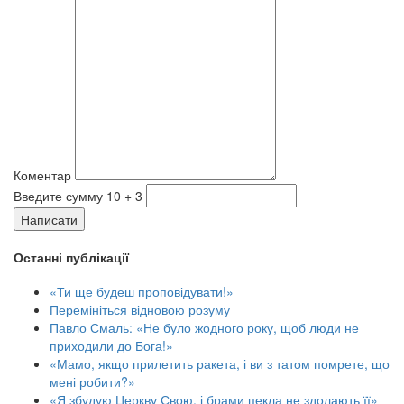
Коментар
Введите сумму 10 + 3
Написати
Останні публікації
«Ти ще будеш проповідувати!»
Перемініться відновою розуму
Павло Смаль: «Не було жодного року, щоб люди не
приходили до Бога!»
«Мамо, якщо прилетить ракета, і ви з татом помрете, що
мені робити?»
«Я збудую Церкву Свою, і брами пекла не здолають її»