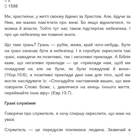
1598
Ми, християни, у житті своєму йдемо за Христом. Але, йдучи за
Ним, ми маємо пам’ятати про межі. Бо якщо відхилитися, то
можна й впасти. Тобто тут нас також підстерігає небезпека. І
про цю небезпеку ми повинні знати.
Що таке грань? Грань — рубіж, межа, край чого-небудь. Бути
на грані означає бути в небезпеці. І я спробую окреслити такі
грані, наводячи як позитивні, так і негативні приклади. А Біблія
каже, що негативні приклади — це «приклади нам, щоб ми
пожадливі на зле не були, як були пожадливі й вони»
(1Кор.10:6), а позитивні приклади дані нам для того, щоб ми
могли наслідувати їх: «Спогадуйте наставників ваших, що вам
говорили Слово Боже; і, дивлячися на кінець їхнього життя,
переймайте їхню віру» (Євр.13:7).
Грані служіння
Говорячи про служителя, я хочу спершу окреслити, що маю на
увазі.
Служитель — це передусім покликана людина. Зазвичай в