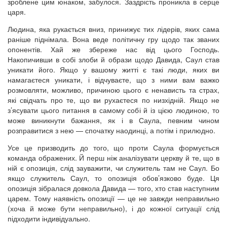
зроблене цим юнаком, забулося. Заздрість проникла в серце
царя.
Людина, яка рукається вниз, принижує тих лідерів, яких сама
раніше піднімала. Вона веде політичну гру щодо так званих
опонентів. Хай же збереже нас від цього Господь.
Накопичивши в собі злоби й образи щодо Давида, Саул став
уникати його. Якщо у вашому житті є такі люди, яких ви
намагаєтеся уникати, і відчуваєте, що з ними вам важко
розмовляти, можливо, причиною цього є ненависть та страх,
які свідчать про те, що ви рухаєтеся по низхідній. Якщо не
з’ясувати цього питання в самому собі й із цією людиною, то
може виникнути бажання, як і в Саула, певним чином
розправитися з нею — спочатку наодинці, а потім і прилюдно.
Усе це призводить до того, що проти Саула формується
команда ображених. Й перш ніж аналізувати церкву й те, що в
ній є опозиція, слід зауважити, чи служитель там не Саул. Бо
якщо служитель Саул, то опозиція обов’язково буде. Ця
опозиція зібралася довкола Давида — того, хто став наступним
царем. Тому наявність опозиції — це не завжди неправильно
(хоча й може бути неправильно), і до кожної ситуації слід
підходити індивідуально.