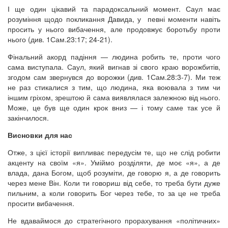
І ще один цікавий та парадоксальний момент. Саул має
розуміння щодо покликання Давида, у певні моменти навіть
просить у нього вибачення, але продовжує боротьбу проти
нього (див. 1Сам.23:17; 24-21).
Фінальний акорд падіння — людина робить те, проти чого
сама виступала. Саул, який вигнав зі свого краю ворожбитів,
згодом сам звернувся до ворожки (див. 1Сам.28:3-7). Ми теж
не раз стикалися з тим, що людина, яка воювала з тим чи
іншим гріхом, зрештою й сама виявлялася залежною від нього.
Може, це був ще один крок вниз — і тому саме так усе й
закінчилося.
Висновки для нас
Отже, з цієї історії випливає передусім те, що не слід робити
акценту на своїм «я». Уміймо розділяти, де моє «я», а де
влада, дана Богом, щоб розуміти, де говорю я, а де говорить
через мене Він. Коли ти говориш від себе, то треба бути дуже
пильним, а коли говорить Бог через тебе, то за це не треба
просити вибачення.
Не вдаваймося до стратегічного прорахування «політичних»