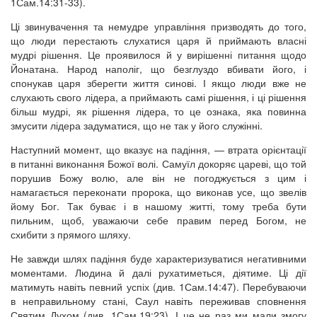
1Сам.14:31-33).
Ці звинувачення та немудре управління призводять до того,
що люди перестають слухатися царя й приймають власні
мудрі рішення. Це проявилося й у вирішенні питання щодо
Йонатана. Народ наполіг, що безглуздо вбивати його, і
спонукав царя зберегти життя синові. І якщо люди вже не
слухають свого лідера, а приймають самі рішення, і ці рішення
більш мудрі, як рішення лідера, то це ознака, яка повинна
змусити лідера задуматися, що не так у його служінні.
Наступний момент, що вказує на падіння, — втрата орієнтації
в питанні виконання Божої волі. Самуїл докоряє цареві, що той
порушив Божу волю, але він не погоджується з цим і
намагається переконати пророка, що виконав усе, що звелів
йому Бог. Так буває і в нашому житті, тому треба бути
пильним, щоб, уважаючи себе правим перед Богом, не
схибити з прямого шляху.
Не завжди шлях падіння буде характеризуватися негативними
моментами. Людина й далі рухатиметься, діятиме. Ці дії
матимуть навіть певний успіх (див. 1Сам.14:47). Перебуваючи
в неправильному стані, Саул навіть переживав сповнення
Святим Духом (див. 1Сам.19:23). І це не раз ми мали змогу