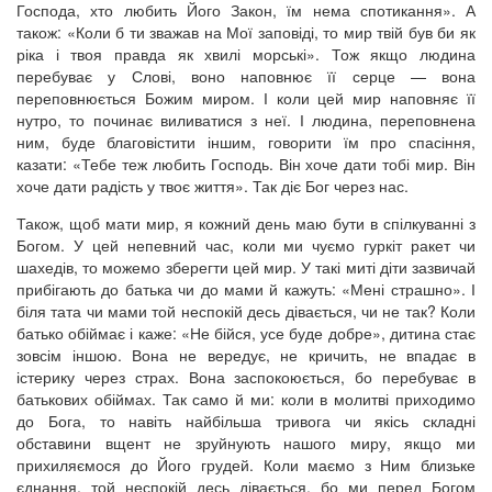
Господа, хто любить Його Закон, їм нема спотикання». А
також: «Коли б ти зважав на Мої заповіді, то мир твій був би як
ріка і твоя правда як хвилі морські». Тож якщо людина
перебуває у Слові, воно наповнює її серце — вона
переповнюється Божим миром. І коли цей мир наповняє її
нутро, то починає виливатися з неї. І людина, переповнена
ним, буде благовістити іншим, говорити їм про спасіння,
казати: «Тебе теж любить Господь. Він хоче дати тобі мир. Він
хоче дати радість у твоє життя». Так діє Бог через нас.
Також, щоб мати мир, я кожний день маю бути в спілкуванні з
Богом. У цей непевний час, коли ми чуємо гуркіт ракет чи
шахедів, то можемо зберегти цей мир. У такі миті діти зазвичай
прибігають до батька чи до мами й кажуть: «Мені страшно». І
біля тата чи мами той неспокій десь дівається, чи не так? Коли
батько обіймає і каже: «Не бійся, усе буде добре», дитина стає
зовсім іншою. Вона не вередує, не кричить, не впадає в
істерику через страх. Вона заспокоюється, бо перебуває в
батькових обіймах. Так само й ми: коли в молитві приходимо
до Бога, то навіть найбільша тривога чи якісь складні
обставини вщент не зруйнують нашого миру, якщо ми
прихиляємося до Його грудей. Коли маємо з Ним близьке
єднання, той неспокій десь дівається, бо ми перед Богом