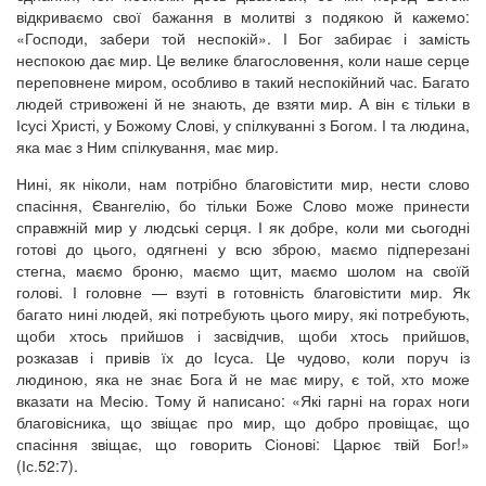
відкриваємо свої бажання в молитві з подякою й кажемо:
«Господи, забери той неспокій». І Бог забирає і замість
неспокою дає мир. Це велике благословення, коли наше серце
переповнене миром, особливо в такий неспокійний час. Багато
людей стривожені й не знають, де взяти мир. А він є тільки в
Ісусі Христі, у Божому Слові, у спілкуванні з Богом. І та людина,
яка має з Ним спілкування, має мир.
Нині, як ніколи, нам потрібно благовістити мир, нести слово
спасіння, Євангелію, бо тільки Боже Слово може принести
справжній мир у людські серця. І як добре, коли ми сьогодні
готові до цього, одягнені у всю зброю, маємо підперезані
стегна, маємо броню, маємо щит, маємо шолом на своїй
голові. І головне — взуті в готовність благовістити мир. Як
багато нині людей, які потребують цього миру, які потребують,
щоби хтось прийшов і засвідчив, щоби хтось прийшов,
розказав і привів їх до Ісуса. Це чудово, коли поруч із
людиною, яка не знає Бога й не має миру, є той, хто може
вказати на Месію. Тому й написано: «Які гарні на горах ноги
благовісника, що звіщає про мир, що добро провіщає, що
спасіння звіщає, що говорить Сіонові: Царює твій Бог!»
(Іс.52:7).