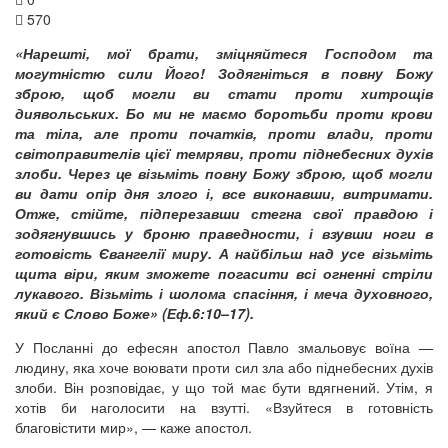
570
«Нарешті, мої брати, зміцняйтеся Господом та
могутністю сили Його! Зодягніться в повну Божу
зброю, щоб могли ви стати проти хитрощів
диявольських. Бо ми не маємо боротьби проти крови
та тіла, але проти початків, проти влади, проти
світоправителів цієї темряви, проти піднебесних духів
злоби. Через це візьміть повну Божу зброю, щоб могли
ви дати опір дня злого і, все виконавши, витримати.
Отже, стійте, підперезавши стегна свої правдою і
зодягнувшись у броню праведности, і взувши ноги в
готовість Євангелії миру. А найбільш над усе візьміть
щита віри, яким зможете погасити всі огненні стріли
лукавого. Візьміть і шолома спасіння, і меча духовного,
який є Слово Боже» (Еф.6:10–17).
У Посланні до ефесян апостол Павло змальовує воїна —
людину, яка хоче воювати проти сил зла або піднебесних духів
злоби. Він розповідає, у що той має бути вдягнений. Утім, я
хотів би наголосити на взутті. «Взуйтеся в готовність
благовістити мир», — каже апостол.