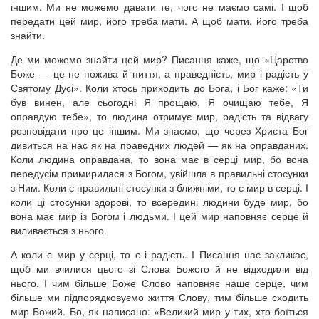
іншим. Ми не можемо давати те, чого не маємо самі. І щоб
передати цей мир, його треба мати. А щоб мати, його треба
знайти.
Де ми можемо знайти цей мир? Писання каже, що «Царство
Боже — це не пожива й пиття, а праведність, мир і радість у
Святому Дусі». Коли хтось приходить до Бога, і Бог каже: «Ти
був винен, але сьогодні Я прощаю, Я очищаю тебе, Я
оправдую тебе», то людина отримує мир, радість та відвагу
розповідати про це іншим. Ми знаємо, що через Христа Бог
дивиться на нас як на праведних людей — як на оправданих.
Коли людина оправдана, то вона має в серці мир, бо вона
передусім примирилася з Богом, увійшла в правильні стосунки
з Ним. Коли є правильні стосунки з ближніми, то є мир в серці. І
коли ці стосунки здорові, то всередині людини буде мир, бо
вона має мир із Богом і людьми. І цей мир наповняє серце й
виливається з нього.
А коли є мир у серці, то є і радість. І Писання нас закликає,
щоб ми вчилися цього зі Слова Божого й не відходили від
нього. І чим більше Боже Слово наповняє наше серце, чим
більше ми підпорядковуємо життя Слову, тим більше сходить
мир Божий. Бо, як написано: «Великий мир у тих, хто боїться