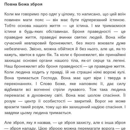
Повна Божа зброя
Коли ми говоримо про одяг у цілому, то написано, що цей воїн
повинен мати пояс — він має бути підперезаний істиною.
Тобто основа нашого життя — це істина. І ми тримаємося
істини в будь-яких обставинах. Броня праведності — це
праведне життя, праведні вчинки святих людей. Вона ніби
сучасний кевларовий бронежилет, без якого воювати дуже
небезпечно. Звісно, можна обійтися й без нього, але це, як-то
кажуть, квиток в один бік. Та коли є бронежилет, він принаймні
захищає основні органи нашого тіла, як-от серце та легені.
Наш бронежилет або броня праведності — це праведне життя.
Коли людина ходить у правді, їй не страшні ніякі ворожі кулі.
Вона тримається Господа. Вона має щит віри і тверда в
переконаннях. І Слово Боже, яке наповняє її, дає силу
відбивати всі вогненні стріли лукавого. Тож така людина
перемагає в духовному світі. Вона має шолом спасіння. Її
розум — центр її особистості — закритий. Ворог не може
вразити такий розум, тому що він захищений надією спасіння. І
завдяки цьому людина тримається.
Але зброя, яку я назвав, — це зброя захисту, але є інша зброя
— зброя нападу. Цією зброєю можна перемагати ворога — це