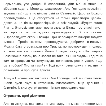
нормально, усе добре. Я спасенний, діти мої зі мною на
зібрання ходять. Мене це влаштовує». Але Господнє повеління
звучить так: «Ідіть по цілому світі та Євангелію Царства Божого
проповідуйте». І це стосується не тільки пресвітера церкви,
диякона, не тільки проповідників, а всіх людей: «Будьте готові
йти та благовістити мир, нести людям Вістку про спасіння». І
не просто за кафедрою проповідувати. Хтось сказав:
«Проповідуйте скрізь і всюди. При необхідності використовуйте
слова». Треба життям проповідувати, добрими вчинками.
Можна багато розказати про Христа, не промовивши ні слова,
а своїм життям показати Його». І люди скажуть: «Ця людина
незвичайна якась, вона зовсім не така, як інші люди». Тоді ті, із
ким ти працюєш чи комунікуєш, починають розпитувати: «Що
це з тобою? Хто ти такий?» Тоді вони готові слухати те, що ти
розкажеш їм про Ісуса Христа.
Тому в Писанні нас закликає Сам Господь, щоб ми були готові,
щоби були взуті в готовність благовістити мир дальнім і
ближнім, із ким зустрічаємося, із ким проводимо час.
Отримати, щоб ділитися
Але та людина, яка сама не має миру, не може принести мир