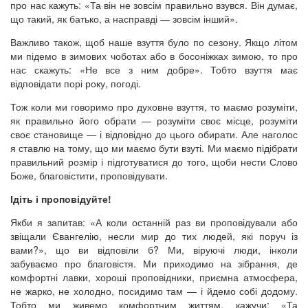
про нас кажуть: «Та він не зовсім правильно взувся. Він думає,
що такий, як батько, а насправді — зовсім інший».
Важливо також, щоб наше взуття було по сезону. Якщо літом
ми підемо в зимових чоботах або в босоніжках зимою, то про
нас скажуть: «Не все з ним добре». Тобто взуття має
відповідати порі року, погоді.
Тож коли ми говоримо про духовне взуття, то маємо розуміти,
як правильно його обрати — розуміти своє місце, розуміти
своє становище — і відповідно до цього обирати. Але наголос
я ставлю на тому, що ми маємо бути взуті. Ми маємо підібрати
правильний розмір і підготуватися до того, щоби нести Слово
Боже, благовістити, проповідувати.
Ідіть і проповідуйте!
Якби я запитав: «А коли останній раз ви проповідували або
звіщали Євангелію, несли мир до тих людей, які поруч із
вами?», що ви відповіли б? Ми, віруючі люди, інколи
забуваємо про благовістя. Ми приходимо на зібрання, де
комфортні лавки, хороші проповідники, приємна атмосфера,
не жарко, не холодно, посидимо там — і йдемо собі додому.
Тобто ми живемо комфортним життям, кажучи: «Та