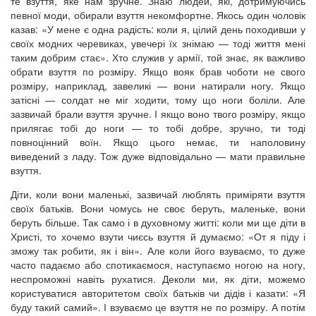
те взуття, яке нам зручне. Знаю людей, які, дотримуючись
певної моди, обирали взуття некомфортне. Якось один чоловік
казав: «У мене є одна радість: коли я, цілий день походивши у
своїх модних черевиках, увечері їх знімаю — тоді життя мені
таким добрим стає». Хто служив у армії, той знає, як важливо
обрати взуття по розміру. Якщо вояк брав чоботи не свого
розміру, наприклад, завеликі — вони натирали ногу. Якщо
затісні — солдат не міг ходити, тому що ноги боліли. Але
зазвичай брали взуття зручне. І якщо воно твого розміру, якщо
прилягає тобі до ноги — то тобі добре, зручно, ти тоді
повноцінний воїн. Якщо цього немає, ти наполовину
виведений з ладу. Тож дуже відповідально — мати правильне
взуття.
Діти, коли вони маленькі, зазвичай люблять приміряти взуття
своїх батьків. Вони чомусь не своє беруть, маленьке, вони
беруть більше. Так само і в духовному житті: коли ми ще діти в
Христі, то хочемо взути чиєсь взуття й думаємо: «От я піду і
зможу так робити, як і він». Але коли його взуваємо, то дуже
часто падаємо або спотикаємося, наступаємо ногою на ногу,
неспроможні навіть рухатися. Деколи ми, як діти, можемо
користуватися авторитетом своїх батьків чи дідів і казати: «Я
буду такий самий». І взуваємо це взуття не по розміру. А потім