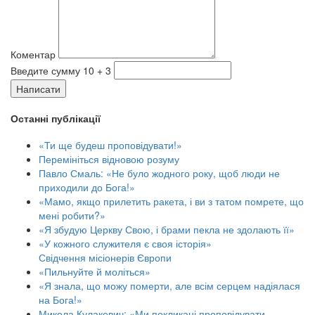
Коментар
Введите сумму 10 + 3
Написати
Останні публікації
«Ти ще будеш проповідувати!»
Перемініться відновою розуму
Павло Смаль: «Не було жодного року, щоб люди не
приходили до Бога!»
«Мамо, якщо прилетить ракета, і ви з татом помрете, що
мені робити?»
«Я збудую Церкву Свою, і брами пекла не здолають її»
«У кожного служителя є своя історія»
Свідчення місіонерів Європи
«Пильнуйте й моліться»
«Я знала, що можу померти, але всім серцем надіялася
на Бога!»
Микола Кулакевич: «Ми покликані проповідувати,