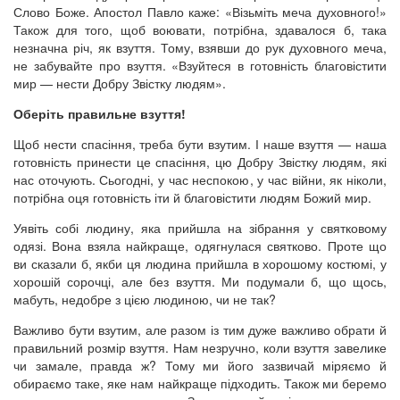
Слово Боже. Апостол Павло каже: «Візьміть меча духовного!»
Також для того, щоб воювати, потрібна, здавалося б, така
незначна річ, як взуття. Тому, взявши до рук духовного меча,
не забувайте про взуття. «Взуйтеся в готовність благовістити
мир — нести Добру Звістку людям».
Оберіть правильне взуття!
Щоб нести спасіння, треба бути взутим. І наше взуття — наша
готовність принести це спасіння, цю Добру Звістку людям, які
нас оточують. Сьогодні, у час неспокою, у час війни, як ніколи,
потрібна оця готовність іти й благовістити людям Божий мир.
Уявіть собі людину, яка прийшла на зібрання у святковому
одязі. Вона взяла найкраще, одягнулася святково. Проте що
ви сказали б, якби ця людина прийшла в хорошому костюмі, у
хорошій сорочці, але без взуття. Ми подумали б, що щось,
мабуть, недобре з цією людиною, чи не так?
Важливо бути взутим, але разом із тим дуже важливо обрати й
правильний розмір взуття. Нам незручно, коли взуття завелике
чи замале, правда ж? Тому ми його зазвичай міряємо й
обираємо таке, яке нам найкраще підходить. Також ми беремо