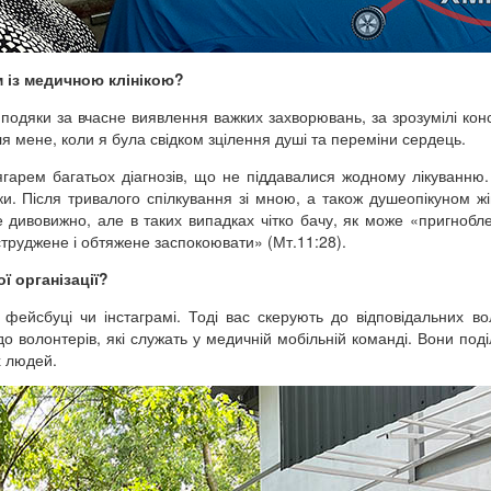
 із медичною клінікою?
подяки за вчасне виявлення важких захворювань, за зрозумілі конс
я мене, коли я була свідком зцілення душі та переміни сердець.
гарем багатьох діагнозів, що не піддавалися жодному лікуванню.
. Після тривалого спілкування зі мною, а також душеопікуном жі
 Це дивовижно, але в таких випадках чітко бачу, як може «пригнобл
 струджене і обтяжене заспокоювати» (Мт.11:28).
 організації?
ейсбуці чи інстаграмі. Тоді вас скерують до відповідальних во
до волонтерів, які служать у медичній мобільній команді. Вони поді
х людей.