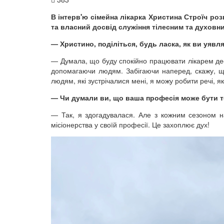
В інтерв'ю сімейна лікарка Христина Строїч ро
та власний досвід служіння тілесним та духов
— Христино, поділіться, будь ласка, як ви уявл
— Думала, що буду спокійно працювати лікарем десь
допомагаючи людям. Забігаючи наперед, скажу, щ
людям, які зустрічалися мені, я можу робити речі, я
— Чи думали ви, що ваша професія може бути т
— Так, я здогадувалася. Але з кожним сезоном на
місіонерства у своїй професії. Це захоплює дух!