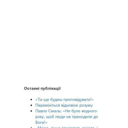
Останні публікації
«Ти ще будеш проповідувати!»
Перемініться відновою розуму
Павло Смаль: «Не було жодного
року, щоб люди не приходили до
Бога!»
«Мамо, якщо прилетить ракета, і