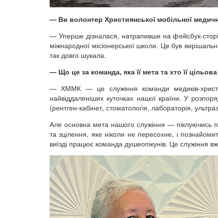
— Ви волонтер Християнської мобільної медично
— Уперше дізналася, натрапивши на фейсбук-сторі
міжнародної місіонерської школи. Це був вирішальни
так довго шукала.
—
Що це за команда, яка її мета та хто її цільов
— ХММК — це служіння команди медиків-христия
найвіддаленіших куточках нашої країни. У розпор
(рентген-кабінет, стоматологія, лабораторія, ультраз
Але основна мета нашого служіння — піклуючись пр
та зцілення, яке ніколи не пересохне, і познайоми
виїзді працює команда душеопікунів. Це служіння в