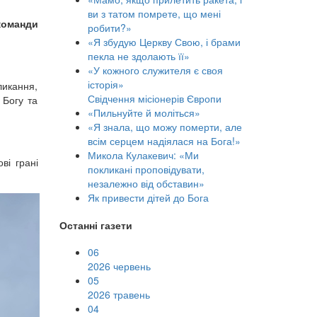
ви з татом помрете, що мені
 команди
робити?»
«Я збудую Церкву Свою, і брами
пекла не здолають її»
«У кожного служителя є своя
історія»
ликання,
Свідчення місіонерів Європи
 Богу та
«Пильнуйте й моліться»
«Я знала, що можу померти, але
всім серцем надіялася на Бога!»
Микола Кулакевич: «Ми
ві грані
покликані проповідувати,
незалежно від обставин»
Як привести дітей до Бога
Останні газети
06
2026 червень
05
2026 травень
04