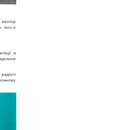
і ментор
, чого я
тації в
ладнання
 радості
 кожному