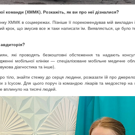
ї команди (ХММК). Розкажіть, як ви про неї дізналися?
нку ХММК в соцмережах. Пізніше її порекомендував мій викладач 
й крок, що змусив все ж таки написати їм. Виявляється, це було те
а авдиторія?
н, які проводять безкоштовні обстеження та надають консуль
ядженні мобільної клініки — спеціалізоване мобільне медичне об
вукова діагностика та інше).
о тіло, знайти стежку до серця людини, розказати їй про джерело
ти з Ісусом. Для цього поруч із командою лікарів та медсестер на
же вплинуло на тисячі людей.