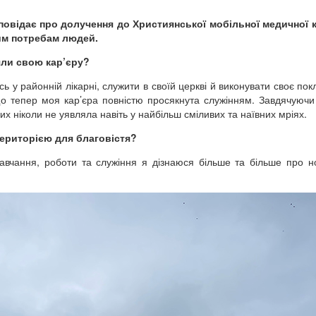
зповідає про долучення до Християнської мобільної медичної
ним потребам людей.
яли свою кар’єру?
 у районній лікарні, служити в своїй церкві й виконувати своє пок
о тепер моя кар’єра повністю просякнута служінням. Завдячуючи
ких ніколи не уявляла навіть у найбільш сміливих та наївних мріях.
ериторією для благовістя?
вчання, роботи та служіння я дізнаюся більше та більше про но