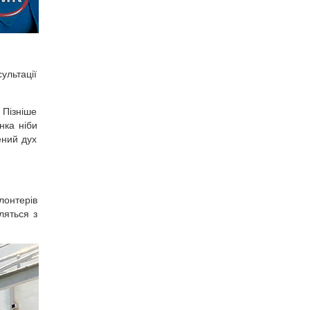
ультації
 Пізніше
нка ніби
ений дух
лонтерів
ляться з