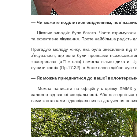
— Чи можете поділитися свідченням, пов’язаним
— Цікавих випадків було багато. Часто отримували 
та ефективне лікування. Проте найбільша радість дл
Пригадую молоду жінку, яка була знесилена під тя
з’ясувалося, що вони були проявами психосоматики
«воскресла» (з її ж слів) і змогла вільно дихати.
сушити кості» (Пр.17:22), а Боже слово здібне «усе
— Як можна приєднатися до вашої волонтерської
— Можна написати на офіційну сторінку ХММК у ф
залежно від вашої спеціальності. Або ж зверніться 
вами контактами відповідальних за долучення нови