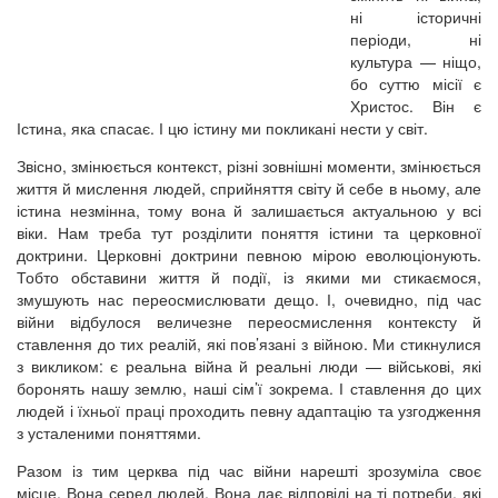
ні історичні
періоди, ні
культура — ніщо,
бо суттю місії є
Христос. Він є
Істина, яка спасає. І цю істину ми покликані нести у світ.
Звісно, змінюється контекст, різні зовнішні моменти, змінюється
життя й мислення людей, сприйняття світу й себе в ньому, але
істина незмінна, тому вона й залишається актуальною у всі
віки. Нам треба тут розділити поняття істини та церковної
доктрини. Церковні доктрини певною мірою еволюціонують.
Тобто обставини життя й події, із якими ми стикаємося,
змушують нас переосмислювати дещо. І, очевидно, під час
війни відбулося величезне переосмислення контексту й
ставлення до тих реалій, які пов’язані з війною. Ми стикнулися
з викликом: є реальна війна й реальні люди — військові, які
боронять нашу землю, наші сім’ї зокрема. І ставлення до цих
людей і їхньої праці проходить певну адаптацію та узгодження
з усталеними поняттями.
Разом із тим церква під час війни нарешті зрозуміла своє
місце. Вона серед людей. Вона дає відповіді на ті потреби, які