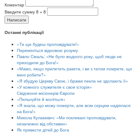
Коментар
Введите сумму 8 + 8
Написати
Останні публікації
«Ти ще будеш проповідувати!»
Перемініться відновою розуму
Павло Смаль: «Не було жодного року, щоб люди не
приходили до Бога!»
«Мамо, якщо прилетить ракета, і ви з татом помрете, що
мені робити?»
«Я збудую Церкву Свою, і брами пекла не здолають її»
«У кожного служителя є своя історія»
Свідчення місіонерів Європи
«Пильнуйте й моліться»
«Я знала, що можу померти, але всім серцем надіялася
на Бога!»
Микола Кулакевич: «Ми покликані проповідувати,
незалежно від обставин»
Як привести дітей до Бога