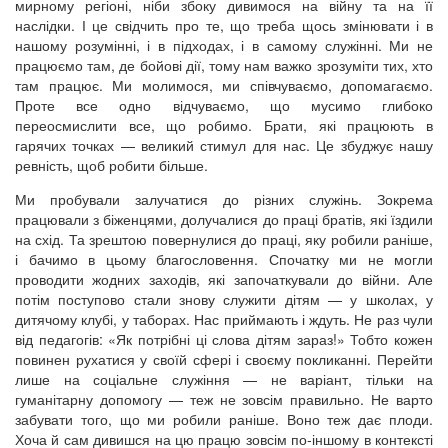
мирному регіоні, ніби збоку дивимося на війну та на її
наслідки. І це свідчить про те, що треба щось змінювати і в
нашому розумінні, і в підходах, і в самому служінні. Ми не
працюємо там, де бойові дії, тому нам важко зрозуміти тих, хто
там працює. Ми молимося, ми співчуваємо, допомагаємо.
Проте все одно відчуваємо, що мусимо глибоко
переосмислити все, що робимо. Брати, які працюють в
гарячих точках — великий стимул для нас. Це збуджує нашу
ревність, щоб робити більше.
Ми пробували залучатися до різних служінь. Зокрема
працювали з біженцями, долучалися до праці братів, які їздили
на схід. Та зрештою повернулися до праці, яку робили раніше,
і бачимо в цьому благословення. Спочатку ми не могли
проводити жодних заходів, які започаткували до війни. Але
потім поступово стали знову служити дітям — у школах, у
дитячому клубі, у таборах. Нас приймають і ждуть. Не раз чули
від педагогів: «Як потрібні ці слова дітям зараз!» Тобто кожен
повинен рухатися у своїй сфері і своєму покликанні. Перейти
лише на соціальне служіння — не варіант, тільки на
гуманітарну допомогу — теж не зовсім правильно. Не варто
забувати того, що ми робили раніше. Воно теж дає плоди.
Хоча й сам дивишся на цю працю зовсім по-іншому в контексті