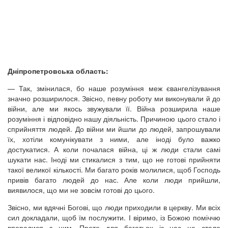
Дніпропетровська область:
—
Так, змінилася, бо наше розуміння меж євангелізування
значно розширилося. Звісно, певну роботу ми виконували й до
війни, але ми якось звужували її. Війна розширила наше
розуміння і відповідно нашу діяльність. Причиною цього стало і
сприйняття людей. До війни ми йшли до людей, запрошували
їх, хотіли комунікувати з ними, але іноді було важко
достукатися. А коли почалася війна, ці ж люди стали самі
шукати нас. Іноді ми стикалися з тим, що не готові прийняти
такої великої кількості. Ми багато років молилися, щоб Господь
привів багато людей до нас. Але коли люди прийшли,
виявилося, що ми не зовсім готові до цього.
Звісно, ми вдячні Богові, що люди приходили в церкву. Ми всіх
сил докладали, щоб їм послужити. І віримо, із Божою поміччю
впоралися з цим. Проте для багатьох із нас це стало