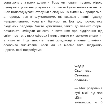
вони хочуть із нами дружити. Тому ми повинні певною мірою
руйнувати усталені розуміння, бо часто буває найважче не те,
щоб налагоджувати стосунки з людьми, із якими ми працюємо,
а порозумітися зі служителями, які вважають наші підходи
неправильними, хоча ми бачимо, як Бог діє, торкаючись
людських сердець. Часто християни, звиклі до певних форм,
починають зміщати акценти в питаннях про відділення від
світу, про те, у яких сферах і яким людям ми можемо служити,
а яким ні. І це вносить певні складнощі в наше служіння,
особливо військовим, коли ми не маємо такої підтримки
церкви, якої потребуємо.
Федір
Скулінець,
Сумська
область:
—
Моє розуміння
суті місії під час
війни не
змінилося, я б