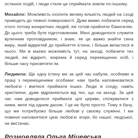
останніх подій, і люди стали це сприймати зовсім по-іншому.
Михайло:
Можливість охопити велику кількість людей на сході
приводить до певної поверховості. Дуже важко побачити серед
отого потоку конкретних людей, які готові прийняти Євангелію.
До цього треба бути підготовленим. Мені доводилося служити
вуличним проповідником, і знаю, як це важко знайти сина
миру, який відкритий до прийняття істини, і більше вкластися в
нього. Ми ж маємо можливість тут, на заході, побачити тих
людей, які відкриті, зокрема й серед переміщених осіб, і
більше часу присвятити їм.
Людмила:
Ще одну істину ми за цей час набули, особливо в
праці з переміщеними особами: нам треба наповнюватися
любов’ю і вчитися приймати інших. Люди зі сходу, навіть
християни, дуже відрізняються від тих, що на заході. За цей
час нам доводилося приймати цілі церкви, спілкуватися з
ними, жити під одним дахом. І це не було просто. Тому я бачу,
що ми потребуємо більше любові у своєму служінні. І ми
повинні наповнятися цією любов’ю згори, бо нашої, людської,
не вистачає.
Розмовляла Ольга Міцевська