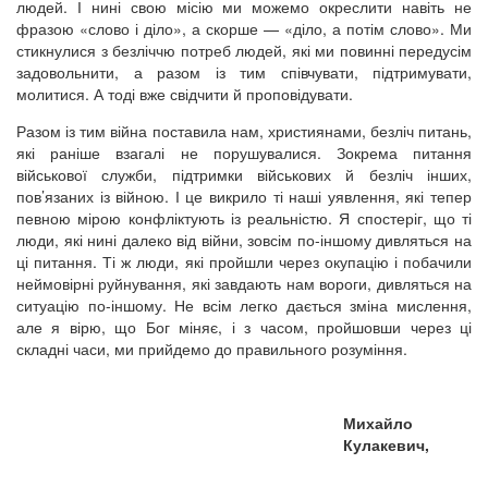
людей. І нині свою місію ми можемо окреслити навіть не
фразою «слово і діло», а скорше — «діло, а потім слово». Ми
стикнулися з безліччю потреб людей, які ми повинні передусім
задовольнити, а разом із тим співчувати, підтримувати,
молитися. А тоді вже свідчити й проповідувати.
Разом із тим війна поставила нам, християнами, безліч питань,
які раніше взагалі не порушувалися. Зокрема питання
військової служби, підтримки військових й безліч інших,
пов’язаних із війною. І це викрило ті наші уявлення, які тепер
певною мірою конфліктують із реальністю. Я спостеріг, що ті
люди, які нині далеко від війни, зовсім по-іншому дивляться на
ці питання. Ті ж люди, які пройшли через окупацію і побачили
неймовірні руйнування, які завдають нам вороги, дивляться на
ситуацію по-іншому. Не всім легко дається зміна мислення,
але я вірю, що Бог міняє, і з часом, пройшовши через ці
складні часи, ми прийдемо до правильного розуміння.
Михайло
Кулакевич,