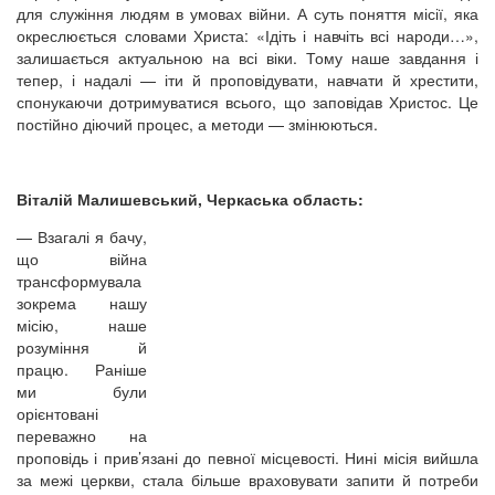
для служіння людям в умовах війни. А суть поняття місії, яка
окреслюється словами Христа: «Ідіть і навчіть всі народи…»,
залишається актуальною на всі віки. Тому наше завдання і
тепер, і надалі — іти й проповідувати, навчати й хрестити,
спонукаючи дотримуватися всього, що заповідав Христос. Це
постійно діючий процес, а методи — змінюються.
Віталій Малишевський, Черкаська область:
—
Взагалі я бачу,
що війна
трансформувала
зокрема нашу
місію, наше
розуміння й
працю. Раніше
ми були
орієнтовані
переважно на
проповідь і прив’язані до певної місцевості. Нині місія вийшла
за межі церкви, стала більше враховувати запити й потреби