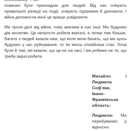
повинен бути прикладом для людей. Від нас очікують
правильної реакції на події, очікують підтримки й допомоги. І
війна допомогла мені це краще усвідомити.
Ми трохи далі від війни, тому виклики в нас інші. Ми будуємо
дім молитви. Це непросто робити взагалі, а тепер тим більше.
Багато з людей казали нам, що коли вони бачать, що ми щось
будуємо у час руйнування, то їм якось спокійніше стає. Хоча
були й такі, які казали, що це не на часі, і ми робимо не те, що
треба зараз робити.
Михайло і
Людмила
Соф’яки,
Івано-
Франківська
область:
Людмила:
Ми
перебуваємо у
відносно