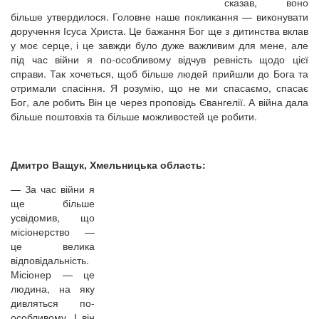
сказав, воно
більше утвердилося. Головне наше покликання — виконувати
доручення Ісуса Христа. Це бажання Бог ще з дитинства вклав
у моє серце, і це завжди було дуже важливим для мене, але
під час війни я по-особливому відчув ревність щодо цієї
справи. Так хочеться, щоб більше людей прийшли до Бога та
отримали спасіння. Я розумію, що не ми спасаємо, спасає
Бог, але робить Він це через проповідь Євангелії. А війна дала
більше поштовхів та більше можливостей це робити.
Дмитро Ващук, Хмельницька область:
—
За час війни я
ще більше
усвідомив, що
місіонерство —
це велика
відповідальність.
Місіонер — це
людина, на яку
дивляться по-
особливому. І він