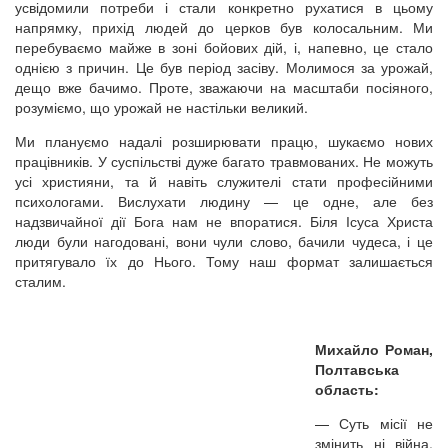
усвідомили потреби і стали конкретно рухатися в цьому
напрямку, прихід людей до церков був колосальним. Ми
перебуваємо майже в зоні бойових дій, і, напевно, це стало
однією з причин. Це був період засіву. Молимося за урожай,
дещо вже бачимо. Проте, зважаючи на масштаби посіяного,
розуміємо, що урожай не настільки великий.
Ми плануємо надалі розширювати працю, шукаємо нових
працівників. У суспільстві дуже багато травмованих. Не можуть
усі християни, та й навіть служителі стати професійними
психологами. Вислухати людину — це одне, але без
надзвичайної дії Бога нам не впоратися. Біля Ісуса Христа
люди були нагодовані, вони чули слово, бачили чудеса, і це
притягувало їх до Нього. Тому наш формат залишається
сталим.
Михайло Роман,
Полтавська
область:
—
Суть місії не
змінить ні війна,