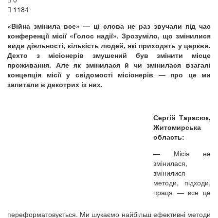
1184
«Війна змінила все» — ці слова не раз звучали під час
конференції місії «Голос надії». Зрозуміло, що змінилися
види діяльності, кількість людей, які приходять у церкви.
Дехто з місіонерів змушений був змінити місце
проживання. Але як змінилася й чи змінилася взагалі
концепція місії у свідомості місіонерів — про це ми
запитали в декотрих із них.
Сергій Тарасюк,
Житомирська
область:
—
Місія не
змінилася,
змінилися
методи, підходи,
праця — все це
переформатовується. Ми шукаємо найбільш ефективні методи