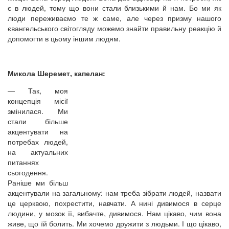
є в людей, тому що вони стали близькими й нам. Бо ми як
люди переживаємо те ж саме, але через призму нашого
євангельського світогляду можемо знайти правильну реакцію й
допомогти в цьому іншим людям.
Микола Шеремет, капелан:
—
Так, моя
концепція місії
змінилася. Ми
стали більше
акцентувати на
потребах людей,
на актуальних
питаннях
сьогодення.
Раніше ми більш
акцентували на загальному: нам треба зібрати людей, назвати
це церквою, похрестити, навчати. А нині дивимося в серце
людини, у мозок її, вибачте, дивимося. Нам цікаво, чим вона
живе, що їй болить. Ми хочемо дружити з людьми. І що цікаво,