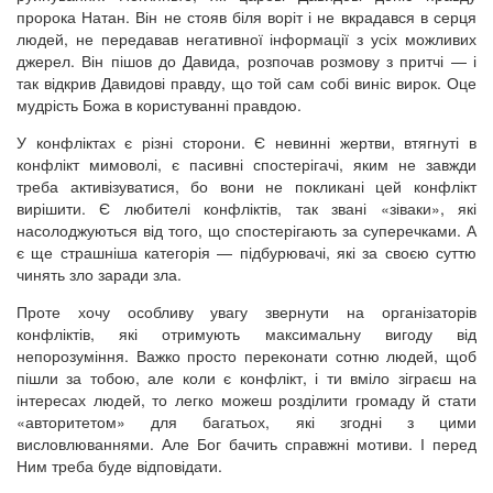
пророка Натан. Він не стояв біля воріт і не вкрадався в серця
людей, не передавав негативної інформації з усіх можливих
джерел. Він пішов до Давида, розпочав розмову з притчі — і
так відкрив Давидові правду, що той сам собі виніс вирок. Оце
мудрість Божа в користуванні правдою.
У конфліктах є різні сторони. Є невинні жертви, втягнуті в
конфлікт мимоволі, є пасивні спостерігачі, яким не завжди
треба активізуватися, бо вони не покликані цей конфлікт
вирішити. Є любителі конфліктів, так звані «зіваки», які
насолоджуються від того, що спостерігають за суперечками. А
є ще страшніша категорія — підбурювачі, які за своєю суттю
чинять зло заради зла.
Проте хочу особливу увагу звернути на організаторів
конфліктів, які отримують максимальну вигоду від
непорозуміння. Важко просто переконати сотню людей, щоб
пішли за тобою, але коли є конфлікт, і ти вміло зіграєш на
інтересах людей, то легко можеш розділити громаду й стати
«авторитетом» для багатьох, які згодні з цими
висловлюваннями. Але Бог бачить справжні мотиви. І перед
Ним треба буде відповідати.