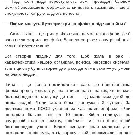
— Тоді, коли люди переступають межі, проведені Словом
Божим: зневажають, ображають, виявляють таємницю іншого,
спекулюють, хитрують, діють нечесно.
— Якими можуть бути тригери конфліктів під час війни?
— Сама війна — це тригер. Фактично, немає такої сфери, де б
вона не загострила конфлікт. Вона загострює як внутрішні, так і
зовнішні протистояння.
Бог створив людину для того, щоб жила в раю. І
характеристики нашого організму, психіки, нервової системи,
тіла в цілому були створені для раю, де клімат, їжа — усі умови
на благо людині.
Війна — це повна протилежність раю. Це найстрашніша
форма прояву конфлікту. І вона тисне навіть на тих, хто не має
безпосереднього стосунку до неї — від маленьких дітей до
літніх людей. Люди стали більш напружені й чутливі. За
дослідженнями ВООЗ українці за час активної фази війни
постаріли більше, ніж на 10 років. Війна вплинула на
внутрішній стан та психіку, особливо тих, хто бере в ній
безпосередню участь. Відомі випадки, коли маленькі діти
помирали не від куль, а від стресу, який переживали під час