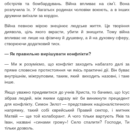
обстрілів та бомбардувань. Війна впливає на сім’ї. Вона
розлучила їх. У багатьох родинах чоловіки воюють, а в інших
дружини виїхали за кордон.
Війна певною мірою знецінює людське життя. Це творіння
диявола, ціль якого вкрасти, убити й знищити. Тому війна
впливає не лише на фізичну й душевну, а й на духовну сферу,
створюючи додатковий тиск.
— Як правильно вирішувати конфлікти?
— Ми ж розуміємо, що конфлікт заходить набагато далі за
пряме словесне протистояння чи якісь практичні дії. Він буває
внутрішнім, міжгруповим, таким, який виходить назовні, і таке
інше.
Якщо уважно придивитися до учнів Христа, то бачимо, що Ісус
зібрав людей, між якими одразу міг би виникнути прецедент
для конфлікту. Симон Зилот — представник націоналістичного
напрямку, такий собі єврейський Правий сектор, і митник
Матвій — ще той колаборант. А чого тільки вартують Яків та
Іван, названі «синами грому»! Село спалити? Господи, Ти
тільки дозволь.