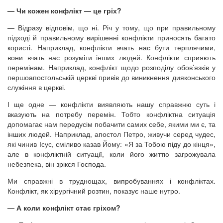
— Чи кожен конфлікт — це гріх?
— Відразу відповім, що ні. Річ у тому, що при правильному
підході й правильному вирішенні конфлікти приносять багато
користі. Наприклад, конфлікти вчать нас бути терплячими,
вони вчать нас розуміти інших людей. Конфлікти сприяють
перемінам. Наприклад, конфлікт щодо розподілу обов’язків у
першоапостольській церкві привів до виникнення дияконського
служіння в церкві.
І ще одне — конфлікти виявляють нашу справжню суть і
вказують на потребу перемін. Тобто конфліктна ситуація
допомагає нам передусім побачити самих себе, якими ми є, та
інших людей. Наприклад, апостол Петро, живучи серед чудес,
які чинив Ісус, сміливо казав Йому: «Я за Тобою піду до кінця»,
але в конфліктній ситуації, коли його життю загрожувала
небезпека, він зрікся Господа.
Ми справжні в труднощах, випробуваннях і конфліктах.
Конфлікт, як хірургічний розтин, показує наше нутро.
— А коли конфлікт стає гріхом?