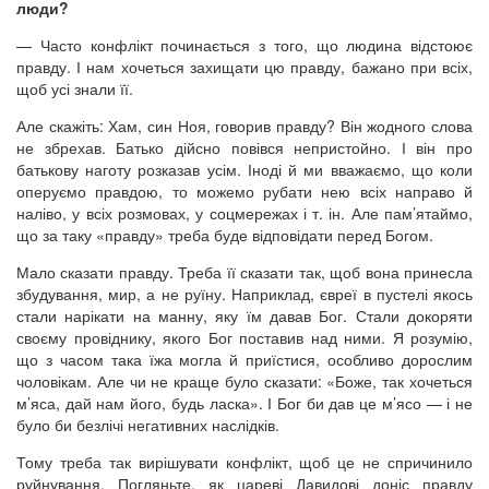
люди?
— Часто конфлікт починається з того, що людина відстоює
правду. І нам хочеться захищати цю правду, бажано при всіх,
щоб усі знали її.
Але скажіть: Хам, син Ноя, говорив правду? Він жодного слова
не збрехав. Батько дійсно повівся непристойно. І він про
батькову наготу розказав усім. Іноді й ми вважаємо, що коли
оперуємо правдою, то можемо рубати нею всіх направо й
наліво, у всіх розмовах, у соцмережах і т. ін. Але пам’ятаймо,
що за таку «правду» треба буде відповідати перед Богом.
Мало сказати правду. Треба її сказати так, щоб вона принесла
збудування, мир, а не руїну. Наприклад, євреї в пустелі якось
стали нарікати на манну, яку їм давав Бог. Стали докоряти
своєму провіднику, якого Бог поставив над ними. Я розумію,
що з часом така їжа могла й приїстися, особливо дорослим
чоловікам. Але чи не краще було сказати: «Боже, так хочеться
м’яса, дай нам його, будь ласка». І Бог би дав це м’ясо — і не
було би безлічі негативних наслідків.
Тому треба так вирішувати конфлікт, щоб це не спричинило
руйнування. Погляньте, як цареві Давидові доніс правду