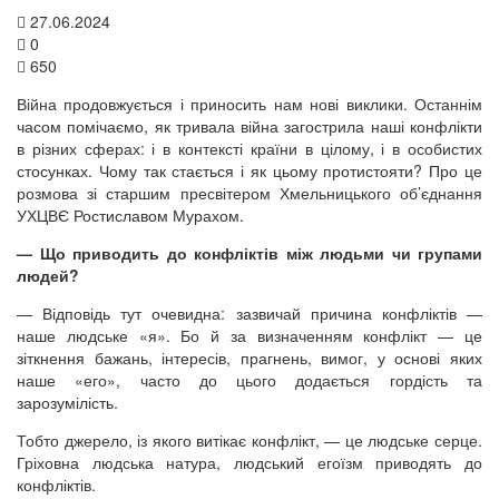
27.06.2024
0
650
Війна продовжується і приносить нам нові виклики. Останнім
часом помічаємо, як тривала війна загострила наші конфлікти
в різних сферах: і в контексті країни в цілому, і в особистих
стосунках. Чому так стається і як цьому протистояти? Про це
розмова зі старшим пресвітером Хмельницького об’єднання
УХЦВЄ Ростиславом Мурахом.
— Що приводить до конфліктів між людьми чи групами
людей?
— Відповідь тут очевидна: зазвичай причина конфліктів —
наше людське «я». Бо й за визначенням конфлікт — це
зіткнення бажань, інтересів, прагнень, вимог, у основі яких
наше «его», часто до цього додається гордість та
зарозумілість.
Тобто джерело, із якого витікає конфлікт, — це людське серце.
Гріховна людська натура, людський егоїзм приводять до
конфліктів.