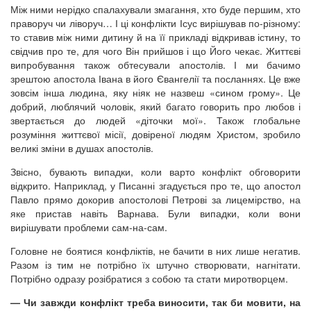
Між ними нерідко спалахували змагання, хто буде першим, хто
праворуч чи ліворуч… І ці конфлікти Ісус вирішував по-різному:
то ставив між ними дитину й на її прикладі відкривав істину, то
свідчив про те, для чого Він прийшов і що Його чекає. Життєві
випробування також обтесували апостолів. І ми бачимо
зрештою апостола Івана в його Євангелії та посланнях. Це вже
зовсім інша людина, яку ніяк не назвеш «сином грому». Це
добрий, люблячий чоловік, який багато говорить про любов і
звертається до людей «діточки мої». Також глобальне
розуміння життєвої місії, довіреної людям Христом, зробило
великі зміни в душах апостолів.
Звісно, бувають випадки, коли варто конфлікт обговорити
відкрито. Наприклад, у Писанні згадується про те, що апостол
Павло прямо докорив апостолові Петрові за лицемірство, на
яке пристав навіть Варнава. Були випадки, коли вони
вирішувати проблеми сам-на-сам.
Головне не боятися конфліктів, не бачити в них лише негатив.
Разом із тим не потрібно їх штучно створювати, нагнітати.
Потрібно одразу розібратися з собою та стати миротворцем.
— Чи завжди конфлікт треба виносити, так би мовити, на