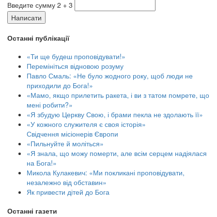
Введите сумму 2 + 3
Написати
Останні публікації
«Ти ще будеш проповідувати!»
Перемініться відновою розуму
Павло Смаль: «Не було жодного року, щоб люди не
приходили до Бога!»
«Мамо, якщо прилетить ракета, і ви з татом помрете, що
мені робити?»
«Я збудую Церкву Свою, і брами пекла не здолають її»
«У кожного служителя є своя історія»
Свідчення місіонерів Європи
«Пильнуйте й моліться»
«Я знала, що можу померти, але всім серцем надіялася
на Бога!»
Микола Кулакевич: «Ми покликані проповідувати,
незалежно від обставин»
Як привести дітей до Бога
Останні газети