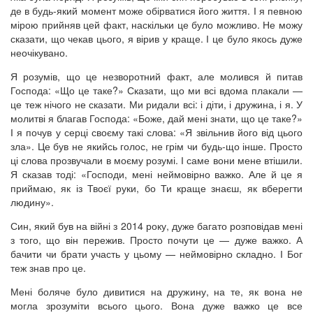
де в будь-який момент може обірватися його життя. І я певною
мірою прийняв цей факт, наскільки це було можливо. Не можу
сказати, що чекав цього, я вірив у краще. І це було якось дуже
неочікувано.
Я розумів, що це незворотний факт, але молився й питав
Господа: «Що це таке?» Сказати, що ми всі вдома плакали —
це теж нічого не сказати. Ми ридали всі: і діти, і дружина, і я. У
молитві я благав Господа: «Боже, дай мені знати, що це таке?»
І я почув у серці своєму такі слова: «Я звільнив його від цього
зла». Це був не якийсь голос, не грім чи будь-що інше. Просто
ці слова прозвучали в моєму розумі. І саме вони мене втішили.
Я сказав тоді: «Господи, мені неймовірно важко. Але й це я
приймаю, як із Твоєї руки, бо Ти краще знаєш, як вберегти
людину».
Син, який був на війні з 2014 року, дуже багато розповідав мені
з того, що він пережив. Просто почути це — дуже важко. А
бачити чи брати участь у цьому — неймовірно складно. І Бог
теж знав про це.
Мені боляче було дивитися на дружину, на те, як вона не
могла зрозуміти всього цього. Вона дуже важко це все