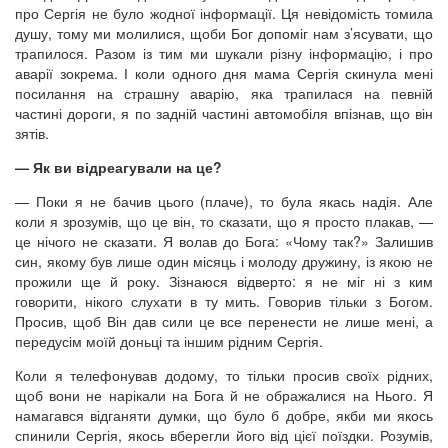
про Сергія не було жодної інформації. Ця невідомість томила
душу, тому ми молилися, щоби Бог допоміг нам з’ясувати, що
трапилося. Разом із тим ми шукали різну інформацію, і про
аварії зокрема. І коли одного дня мама Сергія скинула мені
посилання на страшну аварію, яка трапилася на певній
частині дороги, я по задній частині автомобіля впізнав, що він
зятів.
— Як ви відреагували на це?
— Поки я не бачив цього (плаче), то була якась надія. Але
коли я зрозумів, що це він, то сказати, що я просто плакав, —
це нічого не сказати. Я волав до Бога: «Чому так?» Залишив
син, якому був лише один місяць і молоду дружину, із якою не
прожили ще й року. Зізнаюся відверто: я не міг ні з ким
говорити, нікого слухати в ту мить. Говорив тільки з Богом.
Просив, щоб Він дав сили це все перенести не лише мені, а
передусім моїй доньці та іншим рідним Сергія.
Коли я телефонував додому, то тільки просив своїх рідних,
щоб вони не нарікали на Бога й не ображалися на Нього. Я
намагався відганяти думки, що було б добре, якби ми якось
спинили Сергія, якось вберегли його від цієї поїздки. Розумів,