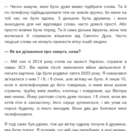
— Чесно кажучи, мені було дуже важко підібрати слова. Та й
по телефону підбадьорювати теж не зовсім зручно, бо мене на
той час не було вдома. З донькою була дружина, і вона
знаходила для неї відповідні слова, часто доволі прості. Або
просто мовчки була поряд. Та й сама донька віруюча, вона теж
молилася й отримала втішення від Святого Духа. Часто
людські слова не можуть принести втіху іншій людині.
— Як ви дізналися про смерть сина?
— Мій син із 2014 року стояв на захисті України, служачи в
лавах ЗСУ. Він мріяв після закінчення війни звільнитися й
писати картини. Це були різдвяні свята 2023 року. Я намагався
зв’язатися з ним 7 і 8, і 9 січня, але зв’язку не було. А лише 10,
коли я зателефонував до його товариша, із яким вони разом
служили, трубку взяв якийсь хлопець і повідомив, що Віктора
вже немає. Йому раптово стало дуже погано. І 8 січня, коли він
хотів піти в санчастину, його серце зупинилося, і він упав на
порозі будинку, із якого виходив. Вони два дні боялися мені
телефонувати.
Я тоді саме був удома, тож цю вістку одразу почула й дружина,
яка була поряд. Я розумів, що мій син перебуває в зоні ризику,