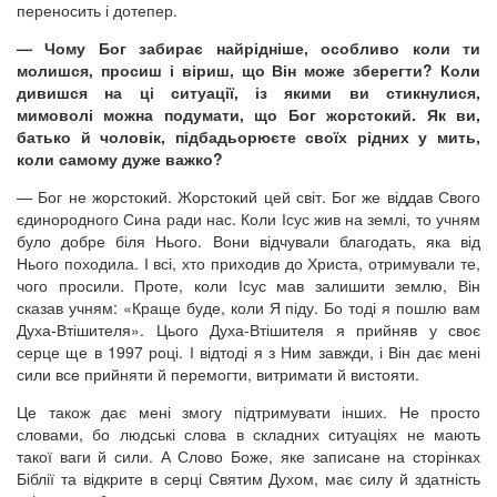
переносить і дотепер.
— Чому Бог забирає найрідніше, особливо коли ти
молишся, просиш і віриш, що Він може зберегти? Коли
дивишся на ці ситуації, із якими ви стикнулися,
мимоволі можна подумати, що Бог жорстокий. Як ви,
батько й чоловік, підбадьорюєте своїх рідних у мить,
коли самому дуже важко?
— Бог не жорстокий. Жорстокий цей світ. Бог же віддав Свого
єдинородного Сина ради нас. Коли Ісус жив на землі, то учням
було добре біля Нього. Вони відчували благодать, яка від
Нього походила. І всі, хто приходив до Христа, отримували те,
чого просили. Проте, коли Ісус мав залишити землю, Він
сказав учням: «Краще буде, коли Я піду. Бо тоді я пошлю вам
Духа-Втішителя». Цього Духа-Втішителя я прийняв у своє
серце ще в 1997 році. І відтоді я з Ним завжди, і Він дає мені
сили все прийняти й перемогти, витримати й вистояти.
Це також дає мені змогу підтримувати інших. Не просто
словами, бо людські слова в складних ситуаціях не мають
такої ваги й сили. А Слово Боже, яке записане на сторінках
Біблії та відкрите в серці Святим Духом, має силу й здатність