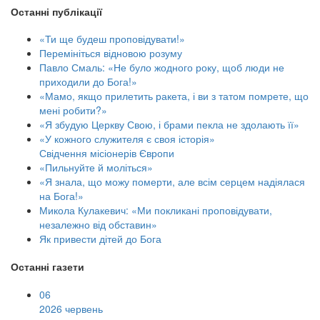
Останні публікації
«Ти ще будеш проповідувати!»
Перемініться відновою розуму
Павло Смаль: «Не було жодного року, щоб люди не
приходили до Бога!»
«Мамо, якщо прилетить ракета, і ви з татом помрете, що
мені робити?»
«Я збудую Церкву Свою, і брами пекла не здолають її»
«У кожного служителя є своя історія»
Свідчення місіонерів Європи
«Пильнуйте й моліться»
«Я знала, що можу померти, але всім серцем надіялася
на Бога!»
Микола Кулакевич: «Ми покликані проповідувати,
незалежно від обставин»
Як привести дітей до Бога
Останні газети
06
2026 червень