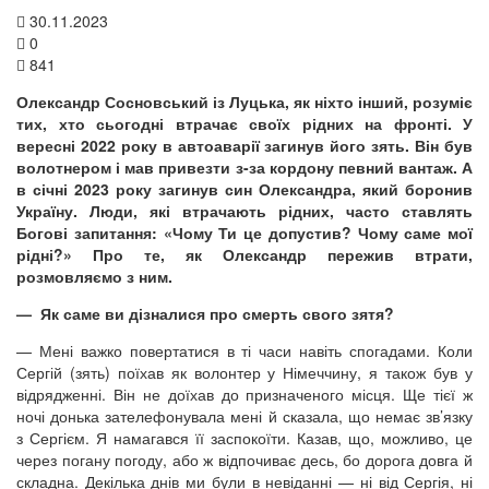
30.11.2023
0
841
Олександр Сосновський із Луцька, як ніхто інший, розуміє
тих, хто сьогодні втрачає своїх рідних на фронті. У
вересні 2022 року в автоаварії загинув його зять. Він був
волотнером і мав привезти з-за кордону певний вантаж. А
в січні 2023 року загинув син Олександра, який боронив
Україну. Люди, які втрачають рідних, часто ставлять
Богові запитання: «Чому Ти це допустив? Чому саме мої
рідні?» Про те, як Олександр пережив втрати,
розмовляємо з ним.
— Як саме ви дізналися про смерть свого зятя?
— Мені важко повертатися в ті часи навіть спогадами. Коли
Сергій (зять) поїхав як волонтер у Німеччину, я також був у
відрядженні. Він не доїхав до призначеного місця. Ще тієї ж
ночі донька зателефонувала мені й сказала, що немає зв’язку
з Сергієм. Я намагався її заспокоїти. Казав, що, можливо, це
через погану погоду, або ж відпочиває десь, бо дорога довга й
складна. Декілька днів ми були в невіданні — ні від Сергія, ні