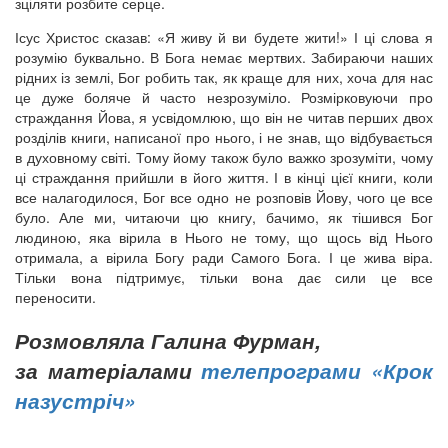
зціляти розбите серце.
Ісус Христос сказав: «Я живу й ви будете жити!» І ці слова я
розумію буквально. В Бога немає мертвих. Забираючи наших
рідних із землі, Бог робить так, як краще для них, хоча для нас
це дуже боляче й часто незрозуміло. Розмірковуючи про
страждання Йова, я усвідомлюю, що він не читав перших двох
розділів книги, написаної про нього, і не знав, що відбувається
в духовному світі. Тому йому також було важко зрозуміти, чому
ці страждання прийшли в його життя. І в кінці цієї книги, коли
все налагодилося, Бог все одно не розповів Йову, чого це все
було. Але ми, читаючи цю книгу, бачимо, як тішився Бог
людиною, яка вірила в Нього не тому, що щось від Нього
отримала, а вірила Богу ради Самого Бога. І це жива віра.
Тільки вона підтримує, тільки вона дає сили це все
переносити.
Розмовляла Галина Фурман,
за матеріалами
телепрограми «Крок
назустріч»