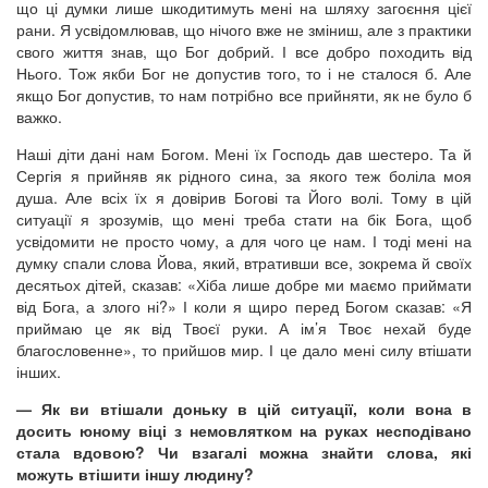
що ці думки лише шкодитимуть мені на шляху загоєння цієї
рани. Я усвідомлював, що нічого вже не зміниш, але з практики
свого життя знав, що Бог добрий. І все добро походить від
Нього. Тож якби Бог не допустив того, то і не сталося б. Але
якщо Бог допустив, то нам потрібно все прийняти, як не було б
важко.
Наші діти дані нам Богом. Мені їх Господь дав шестеро. Та й
Сергія я прийняв як рідного сина, за якого теж боліла моя
душа. Але всіх їх я довірив Богові та Його волі. Тому в цій
ситуації я зрозумів, що мені треба стати на бік Бога, щоб
усвідомити не просто чому, а для чого це нам. І тоді мені на
думку спали слова Йова, який, втративши все, зокрема й своїх
десятьох дітей, сказав: «Хіба лише добре ми маємо приймати
від Бога, а злого ні?» І коли я щиро перед Богом сказав: «Я
приймаю це як від Твоєї руки. А ім’я Твоє нехай буде
благословенне», то прийшов мир. І це дало мені силу втішати
інших.
— Як ви втішали доньку в цій ситуації, коли вона в
досить юному віці з немовлятком на руках несподівано
стала вдовою? Чи взагалі можна знайти слова, які
можуть втішити іншу людину?