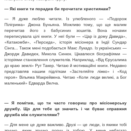
— Які книги ти порадив би прочитати християнам?
— Я дуже люблю читати. Із улюбленого — «Подорож
Пілігрима» Джона Буньяна. Можливо тому, що ще малим
перечитав його з бабусиних зошитів. Вона ночами
переписувала цілі книги. У неї були — «Цар із дому Давида»,
«Катакомби», «Персида», історія місіонера в Індії Сундар
Сінга... Також мені подобається Макс Лукадо. Із українських —
Джордж Давидюк, Микола Синюк. Цікавлюся біографіями —
історіями становлення служителів. Наприклад, «Від Єрусалима
до краю землі» Рут Такер. Читаю й мотиваційні книги. Недавно
представляв нашим підліткам «Застеляйте ліжко» і «Код
героя» Вільяма Макрейвена. Читаю «Коли люди великі, а Бог
маленький» Едварда Велча.
— Я помітив, що ти часто говориш про місіонерську
дружбу. Що для тебе це значить і чи буває справжня
дружба між служителями?
— Для мене це дуже важливо. Друзі — це люди, із якими тобі
зручно, яким зручно поруч із тобою. У мене небагато