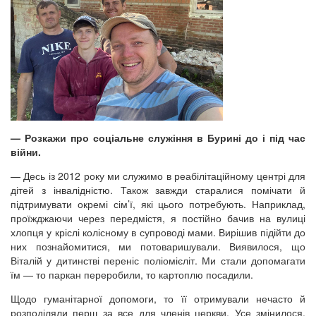
— Розкажи про соціальне служіння в Бурині до і під час
війни.
— Десь із 2012 року ми служимо в реабілітаційному центрі для
дітей з інвалідністю. Також завжди старалися помічати й
підтримувати окремі сім’ї, які цього потребують. Наприклад,
проїжджаючи через передмістя, я постійно бачив на вулиці
хлопця у кріслі колісному в супроводі мами. Вирішив підійти до
них познайомитися, ми потоваришували. Виявилося, що
Віталій у дитинстві переніс поліомієліт. Ми стали допомагати
їм — то паркан переробили, то картоплю посадили.
Щодо гуманітарної допомоги, то її отримували нечасто й
розподіляли перш за все для членів церкви. Усе змінилося,