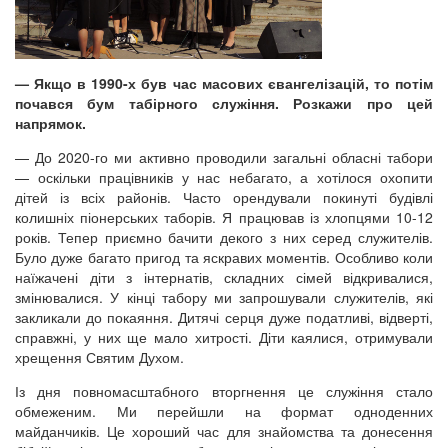
— Якщо в 1990-х був час масових євангелізацій, то потім
почався бум табірного служіння. Розкажи про цей
напрямок.
— До 2020-го ми активно проводили загальні обласні табори
— оскільки працівників у нас небагато, а хотілося охопити
дітей із всіх районів. Часто орендували покинуті будівлі
колишніх піонерських таборів. Я працював із хлопцями 10-12
років. Тепер приємно бачити декого з них серед служителів.
Було дуже багато пригод та яскравих моментів. Особливо коли
наїжачені діти з інтернатів, складних сімей відкривалися,
змінювалися. У кінці табору ми запрошували служителів, які
закликали до покаяння. Дитячі серця дуже податливі, відверті,
справжні, у них ще мало хитрості. Діти каялися, отримували
хрещення Святим Духом.
Із дня повномасштабного вторгнення це служіння стало
обмеженим. Ми перейшли на формат одноденних
майданчиків. Це хороший час для знайомства та донесення