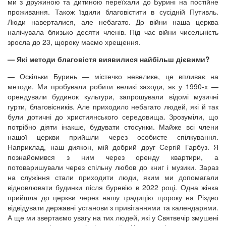
ми з дружиною та дитиною переїхали до Бурині на постійне
проживання. Також їздили благовістити в сусідній Путивль.
Люди наверталися, але небагато. До війни наша церква
налічувала близько десяти членів. Під час війни чисельність
зросла до 23, щороку маємо хрещення.
— Які методи благовістя виявилися найбільш дієвими?
— Оскільки Буринь — містечко невелике, це впливає на
методи. Ми пробували робити великі заходи, як у 1990-х —
орендували будинок культури, запрошували відомі музичні
гурти, благовісників. Але приходило небагато людей, які й так
були дотичні до християнського середовища. Зрозуміли, що
потрібно діяти інакше, будувати стосунки. Майже всі члени
нашої церкви прийшли через особисте спілкування.
Наприклад, наш диякон, мій добрий друг Сергій Гарбуз. Я
познайомився з ним через оренду квартири, а
потоваришували через спільну любов до книг і музики. Зараз
на служіння стали приходити люди, яким ми допомагали
відновлювати будинки після буревію в 2022 році. Одна жінка
прийшла до церкви через нашу традицію щороку на Різдво
відвідувати державні установи з привітаннями та календарями.
А ще ми звертаємо увагу на тих людей, які у Святвечір змушені