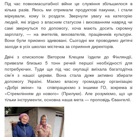
Під час повномасштабної війни це служіння збільшилося в
кілька разів. Якось ми отримали продуктові пакунки, і стали
міркували, кому їх роздати. Звернули увагу на категорію
людей, які згідно з власним статусом і вихованням навряд чи
самі звернуться по допомогу, хоча мають досить скромну
зарплату, — на вчителів, вихователів, працівників культури.
Вони були приємно здивовані. Сьогодні ми проводимо дитячі
заходи в усіх школах містечка за сприяння директорів.
Двічі з єпископом Віктором Клецем їздили до Фінляндії,
привезли близько 5 тонн речей першої необхідності для
потребуючих. Туди ще під час окупації виїхала багатодітна
сім’я з нашої церкви. Вона стала дуже активно збирати
допомогу Україні. Маємо власну громадську організацію
«Добрі зміни» та співпрацюємо з іншими ГО, зокрема зі
«Стремлінням до нового» (Прилуки). Але розуміємо, що це
тільки інструменти, основна наша мета — проповідь Євангелії.