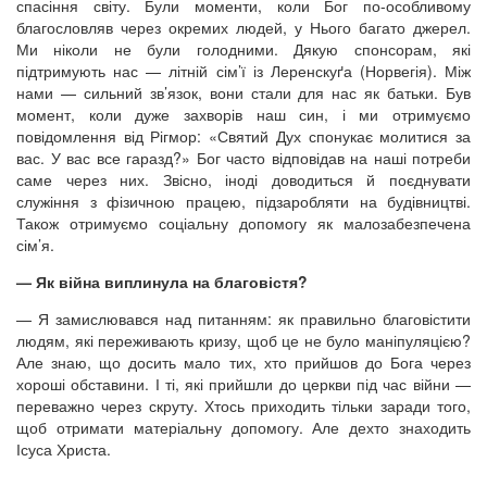
спасіння світу. Були моменти, коли Бог по-особливому
благословляв через окремих людей, у Нього багато джерел.
Ми ніколи не були голодними. Дякую спонсорам, які
підтримують нас — літній сім’ї із Леренскуґа (Норвегія). Між
нами — сильний зв’язок, вони стали для нас як батьки. Був
момент, коли дуже захворів наш син, і ми отримуємо
повідомлення від Рігмор: «Святий Дух спонукає молитися за
вас. У вас все гаразд?» Бог часто відповідав на наші потреби
саме через них. Звісно, іноді доводиться й поєднувати
служіння з фізичною працею, підзаробляти на будівництві.
Також отримуємо соціальну допомогу як малозабезпечена
сім’я.
— Як війна виплинула на благовістя?
— Я замислювався над питанням: як правильно благовістити
людям, які переживають кризу, щоб це не було маніпуляцією?
Але знаю, що досить мало тих, хто прийшов до Бога через
хороші обставини. І ті, які прийшли до церкви під час війни —
переважно через скруту. Хтось приходить тільки заради того,
щоб отримати матеріальну допомогу. Але дехто знаходить
Ісуса Христа.