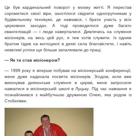
Це був кардинальний поворот у моєму житті. Я перестав
соромитися своєї віри, захотілося свідчити одногрупникам у
будівельному технікумі, де навчався, і брати участь у всіх
церковних заходах. А тоді проводилося дуже багато
євангелізацій — і люди наверталися. Дивлячись на служіння
місіонерів, на весь цей рух, я теж хотів служити. Із одним
братом їздив на мотоциклі в деякі села благовістити, і навіть
невеликі успіхи ще більше запалювали до праці.
— Як ти став місіонером?
— 1999 року я вперше побував на місіонерській конференції,
мене дуже надихала посвята місіонерів. Згодом, коли вже
виконував дияконське служіння в церкві, мене запросили
навчатися в місіонерській школі в Луцьку. Під час навчання я
познайомився з майбутньою дружиною Олею, яка родом із
Стобихівки.