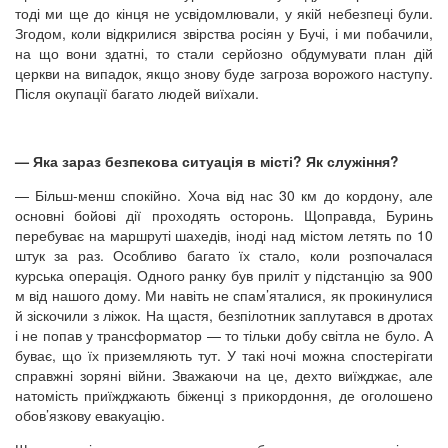
тоді ми ще до кінця не усвідомлювали, у якій небезпеці були.
Згодом, коли відкрилися звірства росіян у Бучі, і ми побачили,
на що вони здатні, то стали серйозно обдумувати план дій
церкви на випадок, якщо знову буде загроза ворожого наступу.
Після окупації багато людей виїхали.
— Яка зараз безпекова ситуація в місті? Як служіння?
— Більш-менш спокійно. Хоча від нас 30 км до кордону, але
основні бойові дії проходять осторонь. Щоправда, Буринь
перебуває на маршруті шахедів, іноді над містом летять по 10
штук за раз. Особливо багато їх стало, коли розпочалася
курська операція. Одного ранку був приліт у підстанцію за 900
м від нашого дому. Ми навіть не спам’яталися, як прокинулися
й зіскочили з ліжок. На щастя, безпілотник заплутався в дротах
і не попав у трансформатор — то тільки добу світла не було. А
буває, що їх приземляють тут. У такі ночі можна спостерігати
справжні зоряні війни. Зважаючи на це, дехто виїжджає, але
натомість приїжджають біженці з прикордоння, де оголошено
обов’язкову евакуацію.