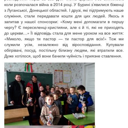
коли розпочалася війна в 2014 році. У Бурині з’явилися біженці
з Луганської, Донецької областей. І друзі, які підтримують наше
служіння, стали передавати кошти для цих людей. Якось я
запитав у нашої спонсорки: «Кому мені допомагати в першу
чергу? Є переселенці-християни, але є й ті, які не приходять
до церкви…» Її відповідь стала для мене уроком на все життя:
«Миколо, якщо ти пастор — ти пастор для всіх!» Тож ми
служили усім, незалежно від віросповідання. Купували
обігрівачі, посуд, постільну білизну людям, які втратили все.
Дуже хотілося, щоб вони бачили чуйність і приязне ставлення.