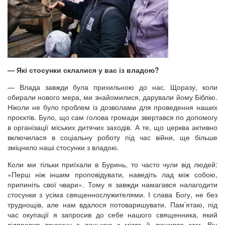
— Які стосунки склалися у вас із владою?
— Влада завжди була прихильною до нас. Щоразу, коли
обирали нового мера, ми знайомилися, дарували йому Біблію.
Ніколи не було проблем із дозволами для проведення наших
проєктів. Було, що сам голова громади звертався по допомогу
в організації міських дитячих заходів. А те, що церква активно
включилася в соціальну роботу під час війни, ще більше
зміцнило наші стосунки з владою.
Коли ми тільки приїхали в Буринь, то часто чули від людей:
«Перш ніж іншим проповідувати, наведіть лад між собою,
припиніть свої чвари». Тому я завжди намагався налагодити
стосунки з усіма священнослужителями. І слава Богу, не без
труднощів, але нам вдалося потоваришувати. Пам’ятаю, під
час окупації я запросив до себе нашого священника, який
відправив дружину з донькою з міста й лишився сам. Він