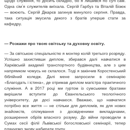
Щодо служіння, то досить складно, бо я лишився по суті сам.
Одна сім’я служителів виїхала. Сергій Гарбуз та Віталій Бізюк
— воюють. Сергій Дікарєв загинув минулого серпня. Правда,
така ситуація змусила декого з братів уперше стати за
кафедру.
— Розкажи про твою світську та духовну освіту.
— За світською спеціальністю я монтер колій третього розряду.
Успішно захистивши диплом, збирався далі навчатися в
Харківській академії транспортного будівництва, але з цим
напрямком чомусь не склалося. Тоді я закінчив Коростенський
біблійний коледж. Далі мене запросили в семінарію
«Благодать і істина», де отримав диплом магістра практичного
служіння. А в 2017 році ми гуртом із сумськими братами
вирішили вступити до Євангельського теологічного
університету, де досі навчаюся. Вважаю, що навчатися
потрібно все життя — не стільки для дипломів, як для нових
знайомств, спілкування з досвідченими викладачами,
розширення обріїв власного розуму. До війни проводили в
Сумах сесії філії Львівської богословської семінарії, тепер
плануємо знову набирати групу.