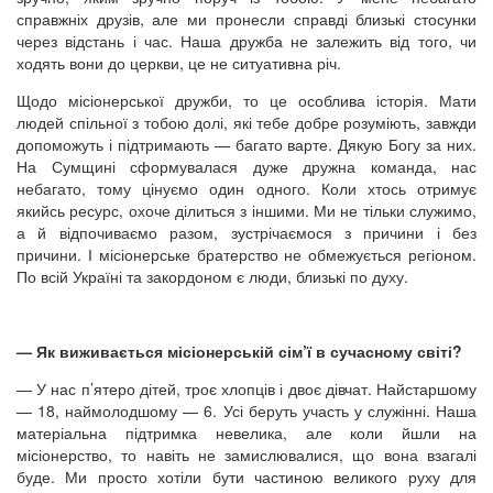
справжніх друзів, але ми пронесли справді близькі стосунки
через відстань і час. Наша дружба не залежить від того, чи
ходять вони до церкви, це не ситуативна річ.
Щодо місіонерської дружби, то це особлива історія. Мати
людей спільної з тобою долі, які тебе добре розуміють, завжди
допоможуть і підтримають — багато варте. Дякую Богу за них.
На Сумщині сформувалася дуже дружна команда, нас
небагато, тому цінуємо один одного. Коли хтось отримує
якийсь ресурс, охоче ділиться з іншими. Ми не тільки служимо,
а й відпочиваємо разом, зустрічаємося з причини і без
причини. І місіонерське братерство не обмежується регіоном.
По всій Україні та закордоном є люди, близькі по духу.
— Як виживається місіонерській сім’ї в сучасному світі?
— У нас п’ятеро дітей, троє хлопців і двоє дівчат. Найстаршому
— 18, наймолодшому — 6. Усі беруть участь у служінні. Наша
матеріальна підтримка невелика, але коли йшли на
місіонерство, то навіть не замислювалися, що вона взагалі
буде. Ми просто хотіли бути частиною великого руху для