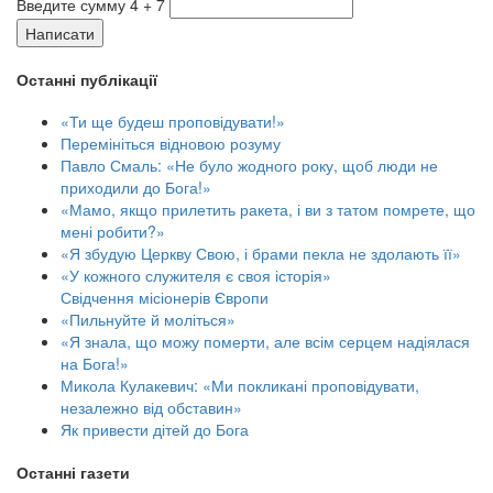
Введите сумму 4 + 7
Написати
Останні публікації
«Ти ще будеш проповідувати!»
Перемініться відновою розуму
Павло Смаль: «Не було жодного року, щоб люди не
приходили до Бога!»
«Мамо, якщо прилетить ракета, і ви з татом помрете, що
мені робити?»
«Я збудую Церкву Свою, і брами пекла не здолають її»
«У кожного служителя є своя історія»
Свідчення місіонерів Європи
«Пильнуйте й моліться»
«Я знала, що можу померти, але всім серцем надіялася
на Бога!»
Микола Кулакевич: «Ми покликані проповідувати,
незалежно від обставин»
Як привести дітей до Бога
Останні газети