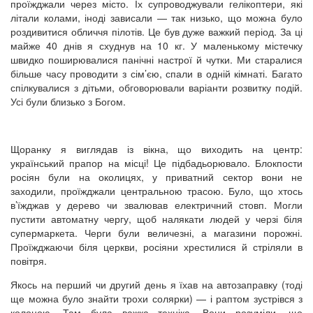
проїжджали через місто. Їх супроводжували гелікоптери, які
літали колами, іноді зависали — так низько, що можна було
роздивитися обличчя пілотів. Це був дуже важкий період. За ці
майже 40 днів я схуднув на 10 кг. У маленькому містечку
швидко поширювалися панічні настрої й чутки. Ми старалися
більше часу проводити з сім’єю, спали в одній кімнаті. Багато
спілкувалися з дітьми, обговорювали варіанти розвитку подій.
Усі були близько з Богом.
Щоранку я виглядав із вікна, що виходить на центр:
український прапор на місці! Це підбадьорювало. Блокпости
росіян були на околицях, у приватний сектор вони не
заходили, проїжджали центральною трасою. Було, що хтось
в’їжджав у дерево чи звалював електричний стовп. Могли
пустити автоматну чергу, щоб налякати людей у черзі біля
супермаркета. Черги були величезні, а магазини порожні.
Проїжджаючи біля церкви, росіяни хрестилися й стріляли в
повітря.
Якось на перший чи другий день я їхав на автозаправку (тоді
ще можна було знайти трохи солярки) — і раптом зустрівся з
колоною. Там була важка техніка. Вони розуміли, що