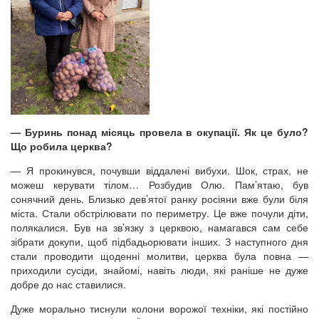
— Буринь понад місяць провела в окупації. Як це було?
Що робила церква?
— Я прокинувся, почувши віддалені вибухи. Шок, страх, не
можеш керувати тілом… Розбудив Олю. Пам’ятаю, був
сонячний день. Близько дев’ятої ранку росіяни вже були біля
міста. Стали обстрілювати по периметру. Це вже почули діти,
полякалися. Був на зв’язку з церквою, намагався сам себе
зібрати докупи, щоб підбадьорювати інших. З наступного дня
стали проводити щоденні молитви, церква була повна —
приходили сусіди, знайомі, навіть люди, які раніше не дуже
добре до нас ставилися.
Дуже морально тиснули колони ворожої техніки, які постійно