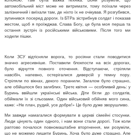
автомобільний міст може не витримати, тому поїхали через
залізничний і виїхали там, де ніхто їх не очікував. Я розгубився,
зупинився посеред дороги. Із БТРа зістрибнув солдат і показав
жестом, щоб я проїжджав. Слава Богу, це була моя перша та
остання зустріч із російськими військовими. Після того ми
ходили пішки.
Коли ЗСУ відтісняли ворога, то росіяни стали поводитися
значно агресивніше. Поставили блокпости на всіх дорогах,
було відчуття повного оточення. Відступаючи, стріляли
навсібіч, напевно, остерігалися диверсій у темну пору.
Стріляли по вікнах, декого поранили. Загалом було страшно,
але обійшлося без загиблих. Третє квітня — особливий день: у
Буринь ввійшли українські війська. Діти бігли до солдатів,
обіймали їх зі сльозами. Один військовий обійняв мого сина,
каже: «Не плач, рудий, усе добре!» Це було дуже зворушливо.
Ми завжди намагалися формувати в церкві сімейні стосунки.
Люди цінують один одного, і нам вони стали дорогі. Тож коли
раптово почалося повномаштабне вторгнення, ми розуміли,
що не можемо лишити Буринь. Хоча було дуже страшно. Але