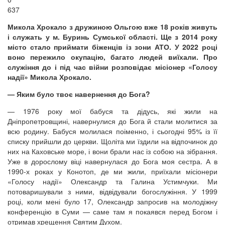
637
Микола Хрокало з дружиною Ольгою вже 18 років живуть
і служать у м. Буринь Сумської області. Ще з 2014 року
місто стало приймати біженців із зони АТО. У 2022 році
воно пережило окупацію, багато людей виїхали. Про
служіння до і під час війни розповідає місіонер «Голосу
надії» Микола Хрокало.
— Яким було твоє навернення до Бога?
— 1976 року мої бабуся та дідусь, які жили на
Дніпропетровщині, навернулися до Бога й стали молитися за
всю родину. Бабуся молилася поіменно, і сьогодні 95% із її
списку прийшли до церкви. Щоліта ми їздили на відпочинок до
них на Каховське море, і вони брали нас із собою на зібрання.
Уже в дорослому віці навернулася до Бога моя сестра. А в
1990-х роках у Конотоп, де ми жили, приїхали місіонери
«Голосу надії» Олександр та Галина Устимчуки. Ми
потоваришували з ними, відвідували богослужіння. У 1999
році, коли мені було 17, Олександр запросив на молодіжну
конференцію в Суми — саме там я покаявся перед Богом і
отримав хрещення Святим Духом.