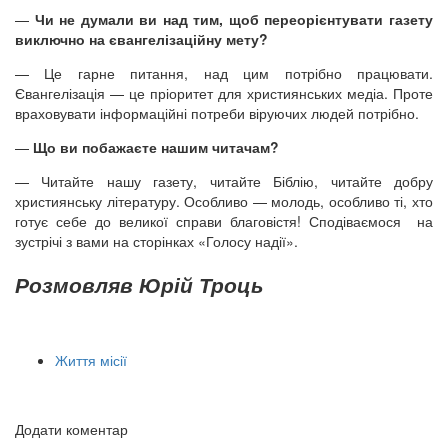
—
Чи не думали ви над тим, щоб переорієнтувати газету
виключно на євангелізаційну мету?
— Це гарне питання, над цим потрібно працювати.
Євангелізація — це пріоритет для християнських медіа. Проте
враховувати інформаційні потреби віруючих людей потрібно.
—
Що ви побажаєте нашим читачам?
— Читайте нашу газету, читайте Біблію, читайте добру
християнську літературу. Особливо — молодь, особливо ті, хто
готує себе до великої справи благовістя! Сподіваємося на
зустрічі з вами на сторінках «Голосу надії».
Розмовляв Юрій Троць
Життя місії
Додати коментар