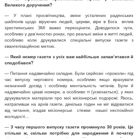
Великого доручення?
— У плані просвітництва, зміни усталених радянських
шаблонів щодо віруючих людей, церкви, віри в Бога вплив
християнських ЗМІ важко переоцінити. Доводилося чути,
особливо у дев’яностих роках, про реальні зміни в житті людей,
особливо коли друкувалися спеціальні випуски газети з
євангелізаційною метою.
—
Який номер газети з усіх вам найбільше запам’ятався й
сподобався?
— Питання надзвичайно складне. Були серйозні «проколи» під
час випуску чергового номера, особливо якщо врахувати
незначний досвід і особливу ментальність читачів. Були й
надзвичайно цікаві номери, а особливо ті (усміхається), у яких
друкувалися матеріали про мої місіонерські подорожі. Якось,
натрапивши на архів газети, декілька годин не міг відірватися
від читання, згадав місіонерські стежки нашої неспокійної
молодості…
—
З часу першого випуску газети проминуло 30 років. Це
стільки ж, скільки потрібно для народження й початку