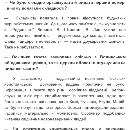
—
Чи було складно організувати й видати перший номер,
і в чому полягали складності?
— Складність полягала в повній відсутності будь-яких
журналістських навиків. До цього часу пам’ятаю, як журналісти
з «Радянської Волині» В. Штинько, В. Лис учили нас
користуватися лінійкою — рядкоміром. До сьогодні пам’ятаю
слова «цицеро і нонпарель» — назви друкарських шрифтів.
Таке не забувається.
—
Оскільки газета заснована спільно з Волинським
об’єднанням церков, то як церкви області відгукнулися на
видання газети?
— У загальному — надзвичайно позитивно, оскільки
християнських друкованих видань практично не було.
Інформація з газети про різні, особливо віддалені регіони
служіння місіонерів сприймалася із захопленням, адже для
багатьох читачів такі слова, як-от Комі, Чувашія, Якутія, Марій-
Ел були почуті ледь не вперше. Церкви підтримували видання
часопису матеріально й молитовно. Особливо подобалися
читачам свідчення новонавернених людей.
—
Чи ефективна християнська преса у виконанні