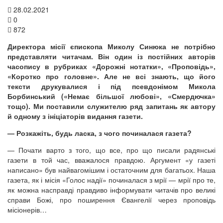
28.02.2021
0
872
Директора місії єпископа Миколу Синюка не потрібно
представляти читачам. Він один із постійних авторів
часопису в рубриках «Дорожні нотатки», «Проповідь»,
«Коротко про головне». Але не всі знають, що його
тексти друкувалися і під псевдонімом Микола
Борбинський («Немає більшої любові», «Смердючка»
тощо). Ми поставили служителю ряд запитань як автору
й одному з ініціаторів видання газети.
— Розкажіть, будь ласка, з чого починалася газета?
— Почати варто з того, що все, про що писали радянські
газети в той час, вважалося правдою. Аргумент «у газеті
написано» був найвагомішим і остаточним для багатьох. Наша
газета, як і місія «Голос надії» починалася з мрії — мрії про те,
як можна насправді правдиво інформувати читачів про великі
справи Божі, про поширення Євангелії через проповідь
місіонерів…