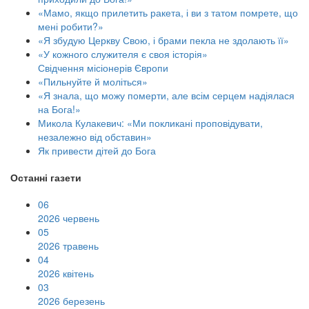
«Мамо, якщо прилетить ракета, і ви з татом помрете, що
мені робити?»
«Я збудую Церкву Свою, і брами пекла не здолають її»
«У кожного служителя є своя історія»
Свідчення місіонерів Європи
«Пильнуйте й моліться»
«Я знала, що можу померти, але всім серцем надіялася
на Бога!»
Микола Кулакевич: «Ми покликані проповідувати,
незалежно від обставин»
Як привести дітей до Бога
Останні газети
06
2026 червень
05
2026 травень
04
2026 квітень
03
2026 березень