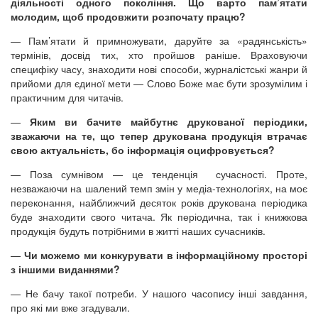
діяльності одного покоління. Що варто пам’ятати
молодим, щоб продовжити розпочату працю?
— Пам’ятати й примножувати, даруйте за «радянськість»
термінів, досвід тих, хто пройшов раніше. Враховуючи
специфіку часу, знаходити нові способи, журналістські жанри й
прийоми для єдиної мети — Слово Боже має бути зрозумілим і
практичним для читачів.
—
Яким ви бачите майбутнє друкованої періодики,
зважаючи на те, що тепер друкована продукція втрачає
свою актуальність, бо інформація оцифровується?
— Поза сумнівом — це тенденція сучасності. Проте,
незважаючи на шалений темп змін у медіа-технологіях, на моє
переконання, найближчий десяток років друкована періодика
буде знаходити свого читача. Як періодична, так і книжкова
продукція будуть потрібними в житті наших сучасників.
—
Чи можемо ми конкурувати в інформаційному просторі
з іншими виданнями?
— Не бачу такої потреби. У нашого часопису інші завдання,
про які ми вже згадували.