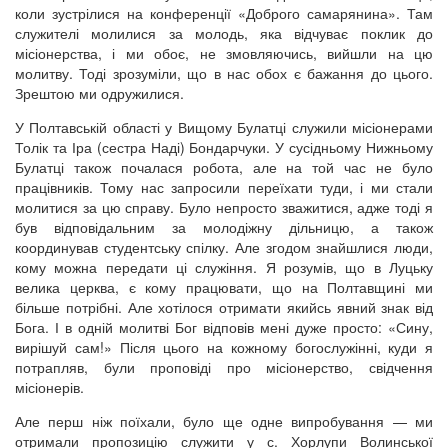
коли зустрілися на конференції «Доброго самарянина». Там
служителі молилися за молодь, яка відчуває поклик до
місіонерства, і ми обоє, не змовляючись, вийшли на цю
молитву. Тоді зрозуміли, що в нас обох є бажання до цього.
Зрештою ми одружилися.
У Полтавській області у Вищому Булатці служили місіонерами
Толік та Іра (сестра Наді) Бондарчуки. У сусідньому Нижньому
Булатці також почалася робота, але на той час не було
працівників. Тому нас запросили переїхати туди, і ми стали
молитися за цю справу. Було непросто зважитися, адже тоді я
був відповідальним за молодіжну дільницю, а також
координував студентську спілку. Але згодом знайшлися люди,
кому можна передати ці служіння. Я розумів, що в Луцьку
велика церква, є кому працювати, що на Полтавщині ми
більше потрібні. Але хотілося отримати якийсь явний знак від
Бога. І в одній молитві Бог відповів мені дуже просто: «Сину,
вирішуй сам!» Після цього на кожному богослужінні, куди я
потрапляв, були проповіді про місіонерство, свідчення
місіонерів.
Але перш ніж поїхали, було ще одне випробування — ми
отримали пропозицію служити у с. Хорлупи Волинської