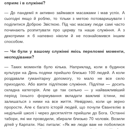
сприяє і в служінні?
— До пандемії я активно займався масажами і мав успіх. А
сьогодні якщо й роблю, то тільки з метою потоваришувати і
поділитися Доброю Звісткою. Під час масажу люди самі часто
починають розпитувати про церкву та наше служіння. А з
декотрими я б напевно ніколи й не познайомився іншим
способом.
— Чи були у вашому служінні якісь переломні моменти,
несподіванки?
— Таких моментів було кілька. Наприклад, коли в будинок
культури на День подяки прийшло близько 100 людей. А коли
роздавали гуманітарну допомогу, то мало не все село
приходило. Або взяти підліткове служіння. Підлітки — досить
складна категорія. Але це так сильно — у найважливіший
період їхнього формування вкладати важливі істини, які
залишаться з ними на все життя. Невідомо, коли це зерно
проросте. Але є багато історій людей, що почули Євангелію в
недільній школі і через десятиліття прийшли до Бога. Останні
табори, які ми проводили, збирали близько 70 чоловік. Возили
дітей у Карпати. Нас питали: «Як же люди вам не побоялися