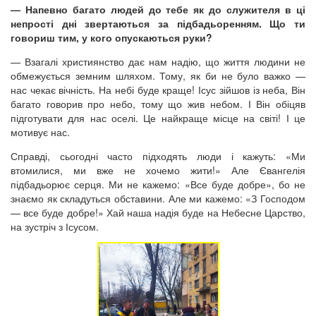
— Напевно багато людей до тебе як до служителя в ці
непрості дні звертаються за підбадьоренням. Що ти
говориш тим, у кого опускаються руки?
— Взагалі християнство дає нам надію, що життя людини не
обмежується земним шляхом. Тому, як би не було важко —
нас чекає вічність. На небі буде краще! Ісус зійшов із неба, Він
багато говорив про небо, тому що жив небом. І Він обіцяв
підготувати для нас оселі. Це найкраще місце на світі! І це
мотивує нас.
Справді, сьогодні часто підходять люди і кажуть: «Ми
втомилися, ми вже не хочемо жити!» Але Євангелія
підбадьорює серця. Ми не кажемо: «Все буде добре», бо не
знаємо як складуться обставини. Але ми кажемо: «З Господом
— все буде добре!» Хай наша надія буде на Небесне Царство,
на зустріч з Ісусом.