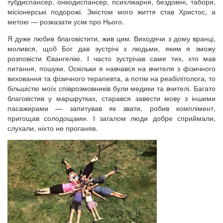
тубдиспансер, онкодиспансер, психлікарня, бездомні, табори,
місіонерські подорожі. Змістом мого життя став Христос, а
метою — розказати усім про Нього.
Я дуже любив благовістити, жив цим. Виходячи з дому вранці,
молився, щоб Бог дав зустрічі з людьми, яким я зможу
розповісти Євангелію. І часто зустрічав саме тих, хто мав
питання, пошуки. Оскільки я навчався на вчителя з фізичного
виховання та фізичного терапевта, а потім на реабілітолога, то
більшістю моїх співрозмовників були медики та вчителі. Багато
благовістив у маршрутках, старався завести мову з іншими
пасажирами — запитував як звати, робив комплімент,
пригощав солодощами. І загалом люди добре сприймали,
слухали, ніхто не проганяв.