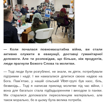
— Коли почалася повномасштабна війна, ви стали
активно служити в евакуації, доставці гуманітарної
допомоги. Але ти розповідав, що більше, ніж продуктів,
люди прагнули Божого Слова та молитви.
— Тоді люди були розгублені, не знали, як діяти, потребували
підтримки і надії. І ми намагалися ділитися своєю надією на
Бога. Пам’ятаю, у нашій сільській Viber-групі був хаос, біль,
безвихідь... Тоді я написав приклад молитви під час війни, і
вона для багатьох стала підбадьоренням і виходом із паніки.
Ми старалися допомагати переселенцям матеріально, але
також морально, бо в цьому була велика потреба.