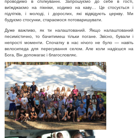
проводимо в спілкуванні. Запрошуємо до себе в гості,
виїжджаємо на пікніки, ходимо на каву… Це стосується і
підлітків, і молоді, і дорослих, які відвідують церкву. Ми
будуємо стосунки, стараємося потоваришувати.
Дуже важливо, як ти налаштований. Якщо налаштований
песимістично, то бачитимеш тільки погане. Звісно, бували і
непрості моменти. Спочатку в нас нічого не було — навіть
велосипеда для пересування селом. Але коли надієшся на
Бога, Він допомагає і благословляє.