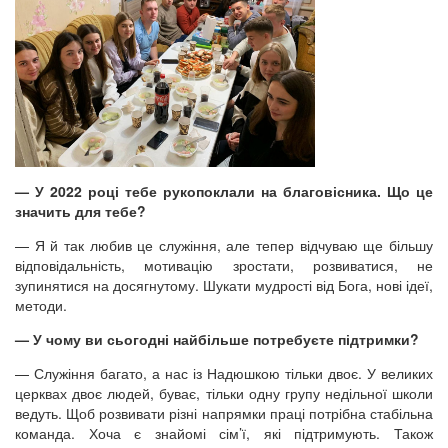
— У 2022 році тебе рукопоклали на благовісника. Що це
значить для тебе?
— Я й так любив це служіння, але тепер відчуваю ще більшу
відповідальність, мотивацію зростати, розвиватися, не
зупинятися на досягнутому. Шукати мудрості від Бога, нові ідеї,
методи.
— У чому ви сьогодні найбільше потребуєте підтримки?
— Служіння багато, а нас із Надюшкою тільки двоє. У великих
церквах двоє людей, буває, тільки одну групу недільної школи
ведуть. Щоб розвивати різні напрямки праці потрібна стабільна
команда. Хоча є знайомі сім’ї, які підтримують. Також