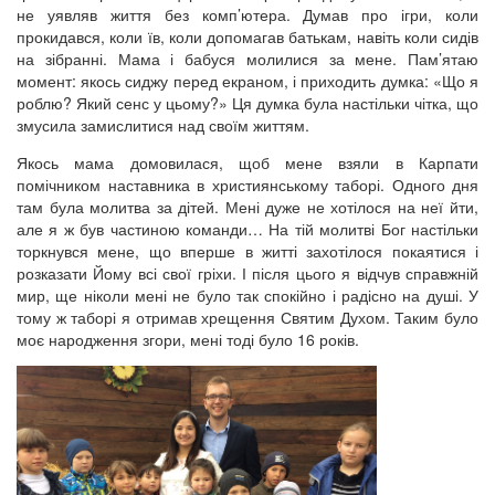
не уявляв життя без комп’ютера. Думав про ігри, коли
прокидався, коли їв, коли допомагав батькам, навіть коли сидів
на зібранні. Мама і бабуся молилися за мене. Пам’ятаю
момент: якось сиджу перед екраном, і приходить думка: «Що я
роблю? Який сенс у цьому?» Ця думка була настільки чітка, що
змусила замислитися над своїм життям.
Якось мама домовилася, щоб мене взяли в Карпати
помічником наставника в християнському таборі. Одного дня
там була молитва за дітей. Мені дуже не хотілося на неї йти,
але я ж був частиною команди… На тій молитві Бог настільки
торкнувся мене, що вперше в житті захотілося покаятися і
розказати Йому всі свої гріхи. І після цього я відчув справжній
мир, ще ніколи мені не було так спокійно і радісно на душі. У
тому ж таборі я отримав хрещення Святим Духом. Таким було
моє народження згори, мені тоді було 16 років.