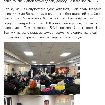
довірити своїх дітей в таку далеку дорогу ще й під час війни!»
Звісно, мені як служителю дуже хочеться, щоб люди швидше
приходили до Бога, але для цього потрібен тривалий час. Хоча
вже зараз я бачу зміни у багатьох із них. І коли буває важко на
серці, то згадую Ноя — він 100 років проповідував, але ніхто не
навернувся. Тим не менше, Біблія називає його героєм віри.
Тож ми не занепадаємо духом, адже не сидимо на місці —
стараємося щиро працювати і надіємося на плоди.