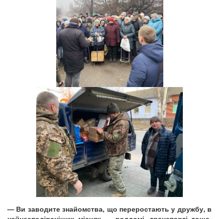
— Ви заводите знайомства, що переростають у дружбу, в
найнесподіваніших місцях — роддомі, транспорті тощо.