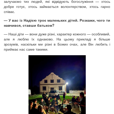
залучаємо тих людей, які відвідують богослужіння — хтось
добре готує, хтось займається волонтерством, хтось гарно
співає.
— У вас із Надією троє маленьких дітей. Розкажи, чого ти
навчився, ставши батьком?
— Наші діти — вони дуже різні, характер кожного — особливий,
але я люблю їх однаково. На цьому прикладі я більше
зрозумів, наскільки ми різні в Божих очах, але Він любить і
приймає нас саме такими.