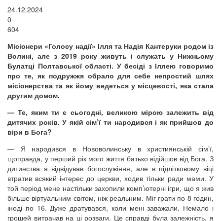
24.12.2024
0
604
Місіонери «Голосу надії» Ілля та Надія Кантеруки родом із
Волині, але з 2019 року живуть і служать у Нижньому
Булатці Полтавської області. У бесіді з Іллею говоримо
про те, як подружжя обрало для себе непростий шлях
місіонерства та як йому ведеться у місцевості, яка стала
другим домом.
— Те, яким ти є сьогодні, великою мірою залежить від
дитячих років. У якій сім’ї ти народився і як прийшов до
віри в Бога?
— Я народився в Нововолинську в християнській сім’ї,
щоправда, у перший рік мого життя батько відійшов від Бога. З
дитинства я відвідував богослужіння, але в підлітковому віці
втратив всякий інтерес до церкви, ходив тільки ради мами. У
той період мене настільки захопили комп’ютерні ігри, що я жив
більше віртуальним світом, ніж реальним. Міг грати по 8 годин,
іноді по 16. Дуже дратувався, коли мені заважали. Немало і
грошей витрачав на ці розваги. Це справді була залежність, я