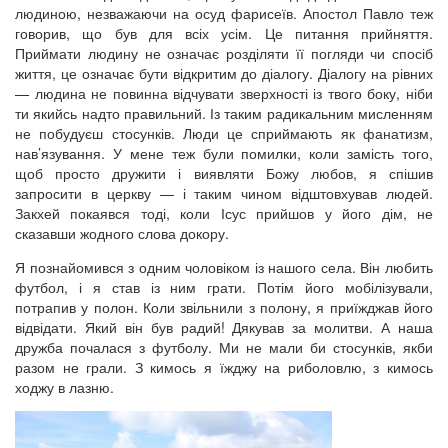
людиною, незважаючи на осуд фарисеїв. Апостол Павло теж
говорив, що був для всіх усім. Це питання прийняття.
Приймати людину не означає розділяти її погляди чи спосіб
життя, це означає бути відкритим до діалогу. Діалогу на рівних
— людина не повинна відчувати зверхності із твого боку, ніби
ти якийсь надто правильний. Із таким радикальним мисленням
не побудуєш стосунків. Люди це сприймають як фанатизм,
нав’язування. У мене теж були помилки, коли замість того,
щоб просто дружити і виявляти Божу любов, я спішив
запросити в церкву — і таким чином відштовхував людей.
Закхей покаявся тоді, коли Ісус прийшов у його дім, не
сказавши жодного слова докору.
Я познайомився з одним чоловіком із нашого села. Він любить
футбол, і я став із ним грати. Потім його мобілізували,
потрапив у полон. Коли звільнили з полону, я приїжджав його
відвідати. Який він був радий! Дякував за молитви. А наша
дружба почалася з футболу. Ми не мали би стосунків, якби
разом не грали. З кимось я їжджу на риболовлю, з кимось
ходжу в лазню.