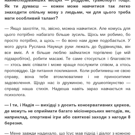
Як ти думаєш — кожен може навчитися так легко
знаходити спільну мову з людьми, чи для цього треба
мати особливий талант?
— Якщо захотіти, то, звісно, можна навчитися. Але комусь для
цього потрібно набагато більше зусиль. Щось ми робимо, бо
просто потрібно, а щось — бо воно нам дуже подобається. У
мого друга Руслана Наумця руки лежать до будівництва, він
все вміє. А я більше люблю займатися торгівлею (це мій
підзаробіток), робити масажі. Те саме стосується і благовістя
— хтось вміє співати і може краще послужити співом, а хтось
проповіддю. Це питання покликання. Коли робитимеш не свою
справу, вона тебе втомлюватиме і не приноситиме
задоволення. Щодо нас із дружиною, то душеопікунство —
справді наша стихія. Надюша навіть зараз навчається на
психолога.
— І ти, і Надія — вихідці з досить консервативних церков,
де можуть не сприймати багато місіонерських методів, як,
наприклад, спортивні ігри або святкові заходи з нагоди 8
березня.
— Мене завжди надихало, що Ісус мав підхід і діалог з кожною