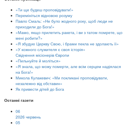
«Ти ще будеш проповідувати!»
Перемініться відновою розуму
Павло Смаль: «Не було жодного року, щоб люди не
приходили до Бога!»
«Мамо, якщо прилетить ракета, і ви з татом помрете, що
мені робити?»
«Я збудую Церкву Свою, і брами пекла не здолають її»
«У кожного служителя є своя історія»
Свідчення місіонерів Європи
«Пильнуйте й моліться»
«Я знала, що можу померти, але всім серцем надіялася
на Бога!»
Микола Кулакевич: «Ми покликані проповідувати,
незалежно від обставин»
Як привести дітей до Бога
Останні газети
06
2026 червень
05