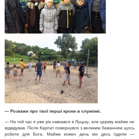
— Розкажи про твої перші кроки в служінні.
— На той час я уже рік навчався в Луцьку, але церкву майже не
відвідував. Після Карпат повернувся з великим бажанням щось
робити для Бога. Майже кожен день ми десь їздили —