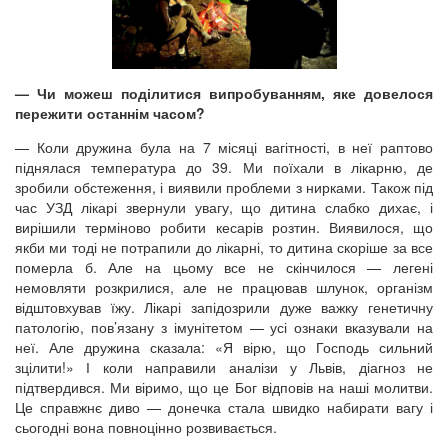
— Чи можеш поділитися випробуванням, яке довелося
пережити останнім часом?
— Коли дружина була на 7 місяці вагітності, в неї раптово
піднялася температура до 39. Ми поїхали в лікарню, де
зробили обстеження, і виявили проблеми з нирками. Також під
час УЗД лікарі звернули увагу, що дитина слабко дихає, і
вирішили терміново робити кесарів розтин. Виявилося, що
якби ми тоді не потрапили до лікарні, то дитина скоріше за все
померла б. Але на цьому все не скінчилося — легені
немовляти розкрилися, але не працював шлунок, організм
відштовхував їжу. Лікарі запідозрили дуже важку генетичну
патологію, пов’язану з імунітетом — усі ознаки вказували на
неї. Але дружина сказала: «Я вірю, що Господь сильний
зцілити!» І коли направили аналізи у Львів, діагноз не
підтвердився. Ми віримо, що це Бог відповів на наші молитви.
Це справжнє диво — донечка стала швидко набирати вагу і
сьогодні вона повноцінно розвивається.