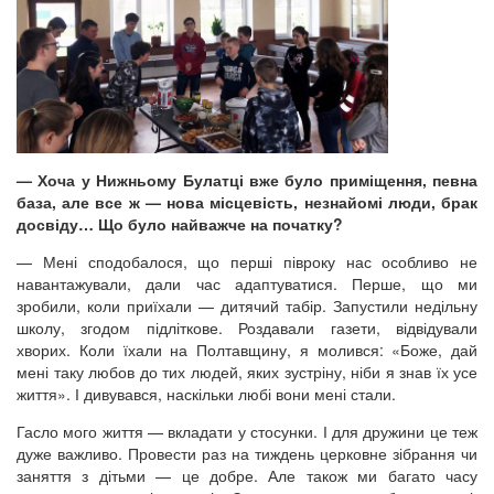
— Хоча у Нижньому Булатці вже було приміщення, певна
база, але все ж — нова місцевість, незнайомі люди, брак
досвіду… Що було найважче на початку?
— Мені сподобалося, що перші півроку нас особливо не
навантажували, дали час адаптуватися. Перше, що ми
зробили, коли приїхали — дитячий табір. Запустили недільну
школу, згодом підліткове. Роздавали газети, відвідували
хворих. Коли їхали на Полтавщину, я молився: «Боже, дай
мені таку любов до тих людей, яких зустріну, ніби я знав їх усе
життя». І дивувався, наскільки любі вони мені стали.
Гасло мого життя — вкладати у стосунки. І для дружини це теж
дуже важливо. Провести раз на тиждень церковне зібрання чи
заняття з дітьми — це добре. Але також ми багато часу