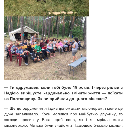
— Ти одружився, коли тобі було 19 років. І через рік ви з
Надією вирішуєте кардинально змінити життя — поїхати
на Полтавщину. Як ви прийшли до цього рішення?
— Ще до одруження я їздив допомагати місіонерам, і мене це
дуже запалювало. Коли молився про майбутню дружину, то
завжди просив у Бога, щоб вона, як і я, мріяла стати
місіонеркою. Ми вже були знайомі з Надюшою близько місяця,