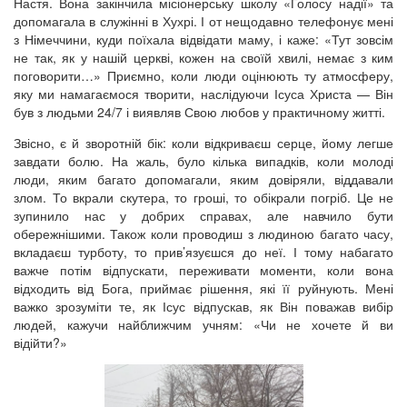
Настя. Вона закінчила місіонерську школу «Голосу надії» та
допомагала в служінні в Хухрі. І от нещодавно телефонує мені
з Німеччини, куди поїхала відвідати маму, і каже: «Тут зовсім
не так, як у нашій церкві, кожен на своїй хвилі, немає з ким
поговорити…» Приємно, коли люди оцінюють ту атмосферу,
яку ми намагаємося творити, наслідуючи Ісуса Христа — Він
був з людьми 24/7 і виявляв Свою любов у практичному житті.
Звісно, є й зворотній бік: коли відкриваєш серце, йому легше
завдати болю. На жаль, було кілька випадків, коли молоді
люди, яким багато допомагали, яким довіряли, віддавали
злом. То вкрали скутера, то гроші, то обікрали погріб. Це не
зупинило нас у добрих справах, але навчило бути
обережнішими. Також коли проводиш з людиною багато часу,
вкладаєш турботу, то прив’язуєшся до неї. І тому набагато
важче потім відпускати, переживати моменти, коли вона
відходить від Бога, приймає рішення, які її руйнують. Мені
важко зрозуміти те, як Ісус відпускав, як Він поважав вибір
людей, кажучи найближчим учням: «Чи не хочете й ви
відійти?»