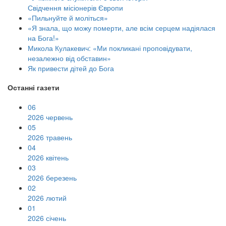
Свідчення місіонерів Європи
«Пильнуйте й моліться»
«Я знала, що можу померти, але всім серцем надіялася
на Бога!»
Микола Кулакевич: «Ми покликані проповідувати,
незалежно від обставин»
Як привести дітей до Бога
Останні газети
06
2026 червень
05
2026 травень
04
2026 квітень
03
2026 березень
02
2026 лютий
01
2026 січень