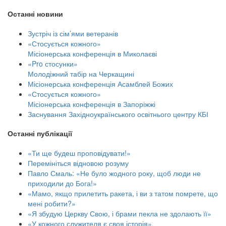
Останні новини
Зустріч із сім’ями ветеранів
«Стосується кожного»
Місіонерська конференція в Миколаєві
«Pro стосунки»
Молодіжний табір на Черкащині
Місіонерська конференція Асамблей Божих
«Стосується кожного»
Місіонерська конференція в Запоріжжі
Заснування Західноукраїнського освітнього центру КБІ
Останні публікації
«Ти ще будеш проповідувати!»
Перемініться відновою розуму
Павло Смаль: «Не було жодного року, щоб люди не
приходили до Бога!»
«Мамо, якщо прилетить ракета, і ви з татом помрете, що
мені робити?»
«Я збудую Церкву Свою, і брами пекла не здолають її»
«У кожного служителя є своя історія»