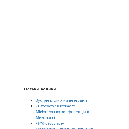
Останні новини
Зустріч із сім’ями ветеранів
«Стосується кожного»
Місіонерська конференція в
Миколаєві
«Pro стосунки»
Молодіжний табір на Черкащині