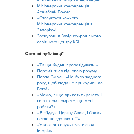
Місіонерська конференція
Асамблей Божих
«Стосується кожного»
Місіонерська конференція в
Запоріжжі
Заснування Західноукраїнського
освітнього центру КБІ
Останні публікації
«Ти ще будеш проповідувати!»
Перемініться відновою розуму
Павло Смаль: «Не було жодного
року, щоб люди не приходили до
Бога!»
«Мамо, якщо прилетить ракета, і
ви з татом помрете, що мені
робити?»
«Я збудую Церкву Свою, і брами
пекла не здолають її»
«У кожного служителя є своя
історія»