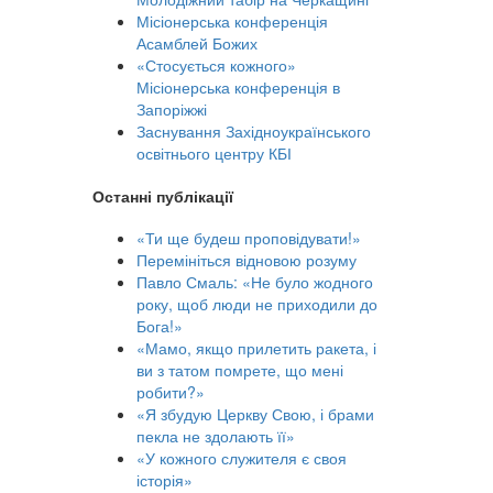
Місіонерська конференція
Асамблей Божих
«Стосується кожного»
Місіонерська конференція в
Запоріжжі
Заснування Західноукраїнського
освітнього центру КБІ
Останні публікації
«Ти ще будеш проповідувати!»
Перемініться відновою розуму
Павло Смаль: «Не було жодного
року, щоб люди не приходили до
Бога!»
«Мамо, якщо прилетить ракета, і
ви з татом помрете, що мені
робити?»
«Я збудую Церкву Свою, і брами
пекла не здолають її»
«У кожного служителя є своя
історія»