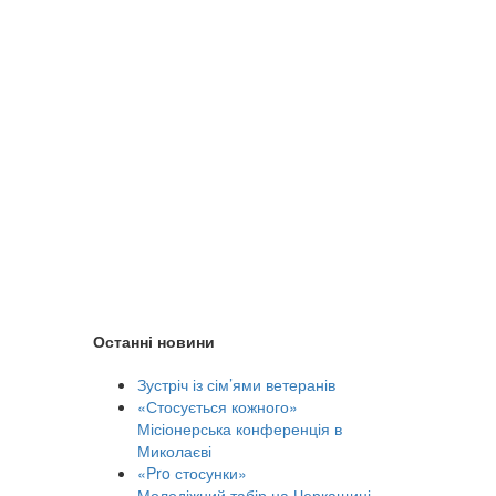
Останні новини
Зустріч із сім’ями ветеранів
«Стосується кожного»
Місіонерська конференція в
Миколаєві
«Pro стосунки»
Молодіжний табір на Черкащині