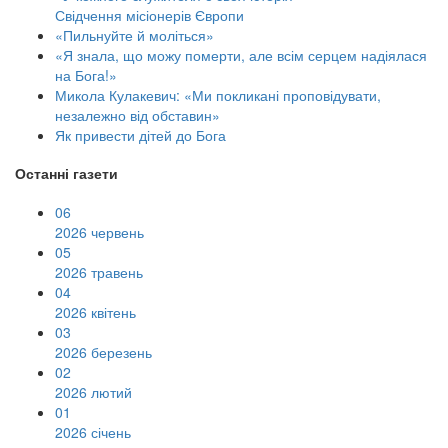
Свідчення місіонерів Європи
«Пильнуйте й моліться»
«Я знала, що можу померти, але всім серцем надіялася
на Бога!»
Микола Кулакевич: «Ми покликані проповідувати,
незалежно від обставин»
Як привести дітей до Бога
Останні газети
06
2026 червень
05
2026 травень
04
2026 квітень
03
2026 березень
02
2026 лютий
01
2026 січень