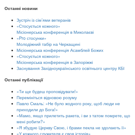
Останні новини
Зустріч із сім’ями ветеранів
«Стосується кожного»
Місіонерська конференція в Миколаєві
«Pro стосунки»
Молодіжний табір на Черкащині
Місіонерська конференція Асамблей Божих
«Стосується кожного»
Місіонерська конференція в Запоріжжі
Заснування Західноукраїнського освітнього центру КБІ
Останні публікації
«Ти ще будеш проповідувати!»
Перемініться відновою розуму
Павло Смаль: «Не було жодного року, щоб люди не
приходили до Бога!»
«Мамо, якщо прилетить ракета, і ви з татом помрете, що
мені робити?»
«Я збудую Церкву Свою, і брами пекла не здолають її»
«У кожного служителя є своя історія»