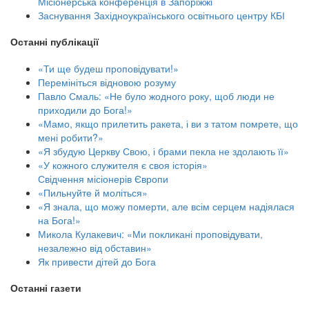
Місіонерська конференція в Запоріжжі
Заснування Західноукраїнського освітнього центру КБІ
Останні публікації
«Ти ще будеш проповідувати!»
Перемініться відновою розуму
Павло Смаль: «Не було жодного року, щоб люди не
приходили до Бога!»
«Мамо, якщо прилетить ракета, і ви з татом помрете, що
мені робити?»
«Я збудую Церкву Свою, і брами пекла не здолають її»
«У кожного служителя є своя історія»
Свідчення місіонерів Європи
«Пильнуйте й моліться»
«Я знала, що можу померти, але всім серцем надіялася
на Бога!»
Микола Кулакевич: «Ми покликані проповідувати,
незалежно від обставин»
Як привести дітей до Бога
Останні газети