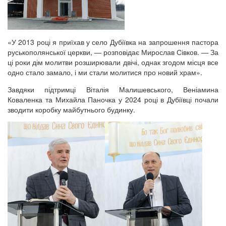
«У 2013 році я приїхав у село Дубіївка на запрошення пастора
руськополянської церкви, — розповідає Мирослав Сівков. — За
ці роки дім молитви розширювали двічі, однак згодом місця все
одно стало замало, і ми стали молитися про новий храм».
Завдяки підтримці Віталія Малишевського, Веніамина
Коваленка та Михайла Паночка у 2024 році в Дубіївці почали
зводити коробку майбутнього будинку.