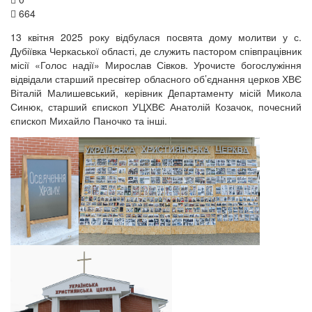
664
13 квітня 2025 року відбулася посвята дому молитви у с.
Дубіївка Черкаської області, де служить пастором співпрацівник
місії «Голос надії» Мирослав Сівков. Урочисте богослужіння
відвідали старший пресвітер обласного об’єднання церков ХВЄ
Віталій Малишевський, керівник Департаменту місій Микола
Синюк, старший єпископ УЦХВЄ Анатолій Козачок, почесний
єпископ Михайло Паночко та інші.