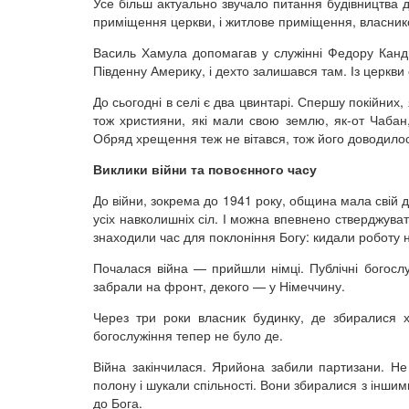
Усе більш актуально звучало питання будівництва д
приміщення церкви, і житлове приміщення, власник
Василь Хамула допомагав у служінні Федору Кандиб
Південну Америку, і дехто залишався там. Із церкви
До сьогодні в селі є два цвинтарі. Спершу покійних
тож християни, які мали свою землю, як-от Чабан,
Обряд хрещення теж не вітався, тож його доводилос
Виклики війни та повоєнного часу
До війни, зокрема до 1941 року, община мала свій 
усіх навколишніх сіл. І можна впевнено стверджува
знаходили час для поклоніння Богу: кидали роботу н
Почалася війна — прийшли німці. Публічні богосл
забрали на фронт, декого — у Німеччину.
Через три роки власник будинку, де збиралися 
богослужіння тепер не було де.
Війна закінчилася. Ярийона забили партизани. Не 
полону і шукали спільності. Вони збиралися з інши
до Бога.