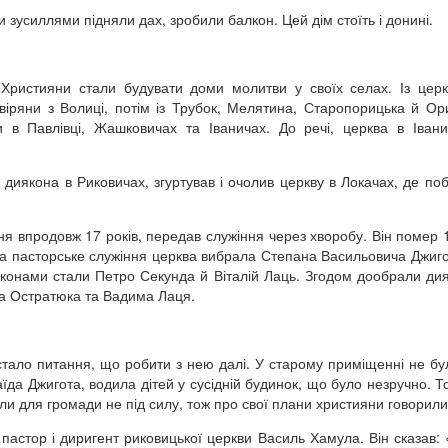
зусиллями підняли дах, зробили балкон. Цей дім стоїть і донині.
Християни стали будувати доми молитви у своїх селах. Із цер
іряни з Волиці, потім із Трубок, Мелятина, Старопорицька й Ор
 в Павлівці, Жашковичах та Іваничах. До речі, церква в Іван
 диякона в Риковичах, згуртував і очолив церкву в Локачах, де по
я впродовж 17 років, передав служіння через хворобу. Він помер 1
 на пасторське служіння церква вибрала Степана Васильовича Джиго
яконами стали Петро Секунда й Віталій Лаць. Згодом дообрали ди
а Остратюка та Вадима Лаця.
постало питання, що робити з нею далі. У старому приміщенні не бу
їда Джигота, водила дітей у сусідній будинок, що було незручно. Т
ли для громади не під силу, тож про свої плани християни говорили
пастор і диригент риковицької церкви Василь Хамула. Він сказав: 