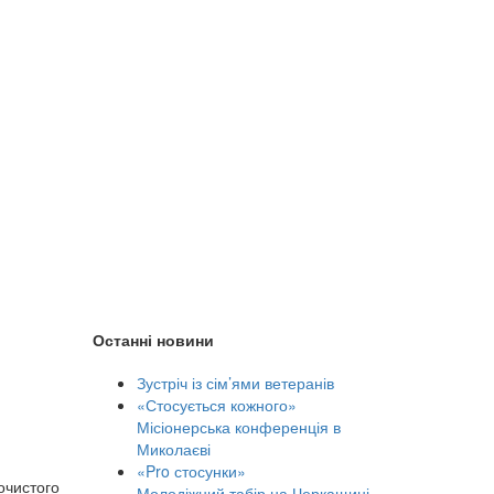
Останні новини
Зустріч із сім’ями ветеранів
«Стосується кожного»
Місіонерська конференція в
Миколаєві
«Pro стосунки»
очистого
Молодіжний табір на Черкащині