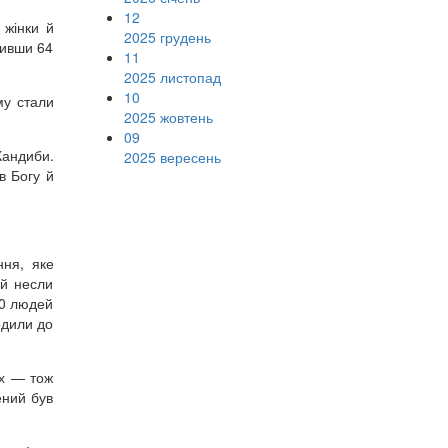
12
 жінки й
2025 грудень
живши 64
11
2025 листопад
10
му стали
2025 жовтень
09
Кандиби.
2025 вересень
в Богу й
ння, яке
 й несли
10 людей
ходили до
ах — тож
ений був