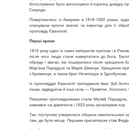
богослужіння було виголошено історичну довідку п
Секунди.
Повертаючись із Америки в 1918-1920 роках, куди 
планували купити землю та інвентар для її оброб
проповідь Євангелії.
Перші кроки
1919 року один із таких емігрантів приїхав і в Рико
після чого люди стали навертатися до Бога. Багат
обряди і звичаї, які поширилися після хрещення К
Марʼяна Парадуха та Марія Шемчук. Хрещення прий
з Кременця, а також брат Нечипорук зі Здолбунова.
Із проповіддю Євангелії приїжджали Іван Зуб-Золо
пішки, відвідуючи й інші села — Привітне, Холопичі, 
Першими проповідниками стали Матвій Парадуха, С
навчався на диригента і 1923 року організував хор.
Так, поступово утворилася община євангельських хр
там, де було місце. Першим пресвітером став Федір