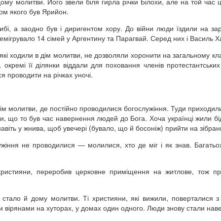
ому молитви. Його звели біля гирла річки Білохи, але на той час ц
ом якого був Ярийон.
і, а заодно був і диригентом хору. До війни люди їздили на зар
 емігрувало 14 сімей у Аргентину та Парагвай. Серед них і Василь 
, які ходили в дім молитви, не дозволяли хоронити на загальному кл
 окремі її ділянки віддали для поховання членів протестантських
я проводити на річках уночі.
дім молитви, де постійно проводилися богослужіння. Туди приходил
ти, що то був час навернення людей до Бога. Хоча українці жили бі
авіть у жнива, щоб увечері (бувало, що й босоніж) прийти на зібран
ужіння не проводилися — молилися, хто де міг і як знав. Багать
християни, переробив церковне приміщення на житлове, тож п
стало й дому молитви. Ті християни, які вижили, поверталися з 
ми вірянами на хуторах, у домах один одного. Люди знову стали нав