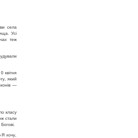
кви села
ища. Усі
ичах теж
будували
0 квітня
ту, який
яконів —
ло класу
ож стали
 Богові.
«Я хочу,