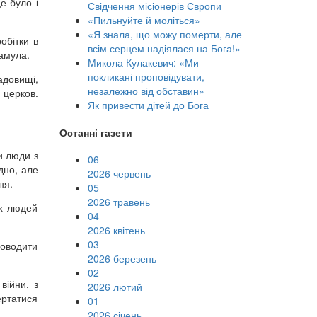
е було і
Свідчення місіонерів Європи
«Пильнуйте й моліться»
«Я знала, що можу померти, але
обітки в
всім серцем надіялася на Бога!»
Хамула.
Микола Кулакевич: «Ми
покликані проповідувати,
адовищі,
незалежно від обставин»
 церков.
Як привести дітей до Бога
Останні газети
и люди з
06
дно, але
2026 червень
ня.
05
2026 травень
ох людей
04
2026 квітень
03
роводити
2026 березень
02
війни, з
2026 лютий
ертатися
01
2026 січень