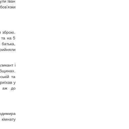
ули Іван
бов’язки
и зброю.
 та на 5
 батька,
прийняли
зикант і
общинах.
ській та
риїхав у
ь аж до
лодимира
 кімнату