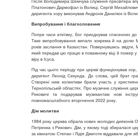
Після Володимира Шемчука служіння пресвітера вп
Платонович Дармофал із Волиці, Сергій Михайлович
диригента хору виконував Андронік Данилюк із Воли
Випробування і благословення
Попри часи атеїзму, Бог приєднував спасенних до ц
Таке випробовування випало зокрема й на долю Ми
років заслання в Казахстан. Повернувшись звідти, 
який передав цю працю в поважному віці й помер у
віру в Ісуса.
Під час цього періоду при церкві функціонував хор
диригент Леонід Секунда. До слова, цей брат гра
Створені ним колективи брали участь у християнсь
Тернопільській областях. Про музичне служіння церк
Риковичі та подарував музикантам нові інстр
повномасштабного вторгнення 2022 року.
Дім молитви
1984 року церква обрала нових молодих дияконів 
Петренка з Рикович. Дім, у якому тоді збиралася це
за кімнатою Степан і Лідія Джиготи віддавали для зіб