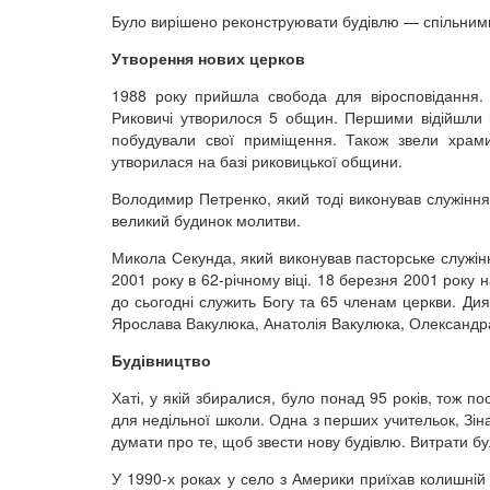
Було вирішено реконструювати будівлю — спільними 
Утворення нових церков
1988 року прийшла свобода для віросповідання. 
Риковичі утворилося 5 общин. Першими відійшли в
побудували свої приміщення. Також звели храми
утворилася на базі риковицької общини.
Володимир Петренко, який тоді виконував служіння
великий будинок молитви.
Микола Секунда, який виконував пасторське служінн
2001 року в 62-річному віці. 18 березня 2001 року
до сьогодні служить Богу та 65 членам церкви. Ди
Ярослава Вакулюка, Анатолія Вакулюка, Олександр
Будівництво
Хаті, у якій збиралися, було понад 95 років, тож 
для недільної школи. Одна з перших учительок, Зіна
думати про те, щоб звести нову будівлю. Витрати бу
У 1990-х роках у село з Америки приїхав колишній 