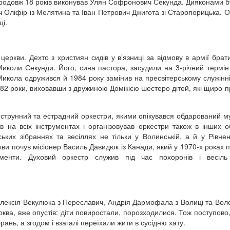
родовж 18 років виконував Улян Софронович Секунда. Дияконами б
 Оліфір із Мелятина та Іван Петрович Джигота зі Старопорицька. О
ці.
еркви. Дехто з християн сидів у в’язниці за відмову в армії брат
коли Секунди. Його, сина пастора, засудили на 3-річний термін
Микола одружився й 1984 року замінив на пресвітерському служінні
 82 роки, виховавши з дружиною Домікією шестеро дітей, які щиро 
, струнний та естрадний оркестри, якими опікувався обдарований му
в на всіх інструментах і організовував оркестри також в інших 
ких зібраннях та весіллях не тільки у Волинській, а й у Рівнен
ви почув місіонер Василь Давидюк із Канади, який у 1970-х роках п
ументи. Духовий оркестр служив під час похоронів і весіл
Олексія Векулюка з Переславич, Андрія Дармофала з Волиці та Во
рква, вже опустів: діти повиростали, порозходилися. Тож поступово,
рань, а згодом і взагалі переїхали жити в сусідню хату.