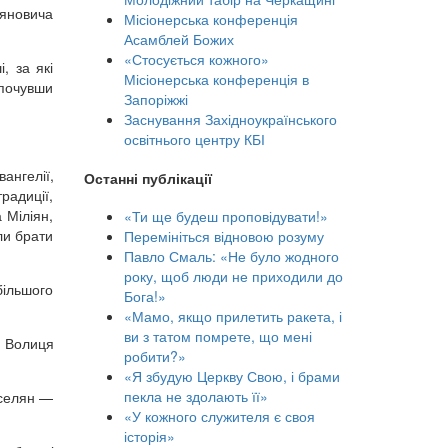
ляновича
Місіонерська конференція
Асамблей Божих
«Стосується кожного»
, за які
Місіонерська конференція в
 почувши
Запоріжжі
Заснування Західноукраїнського
освітнього центру КБІ
ангелії,
Останні публікації
радиції,
 Міліян,
«Ти ще будеш проповідувати!»
ли брати
Перемініться відновою розуму
Павло Смаль: «Не було жодного
року, щоб люди не приходили до
більшого
Бога!»
«Мамо, якщо прилетить ракета, і
ви з татом помрете, що мені
. Волиця
робити?»
«Я збудую Церкву Свою, і брами
пекла не здолають її»
 селян —
«У кожного служителя є своя
історія»