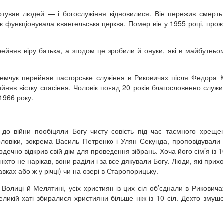
уртував людей — і богослужіння відновилися. Він пережив смерть
ж функціонувала євангельська церква. Помер він у 1955 році, про
ейняв віру батька, а згодом це зробили й онуки, які в майбутньо
емчук перейняв пасторське служіння в Риковичах після Федора 
йняв вістку спасіння. Чоловік понад 20 років благословенно служи
 1966 року.
 до війни пообіцяли Богу чисту совість під час таємного хреще
оловіки, зокрема Василь Петренко і Улян Секунда, проповідували
ечно відкрив свій дім для проведення зібрань. Хоча його сім’я із 
ніхто не нарікав, вони раділи і за все дякували Богу. Люди, які при
ках або ж у річці) чи на озері в Старопорицьку.
Волиці й Мелятині, усіх християн із цих сіл об’єднали в Рикович
еликій хаті збиралися християни більше ніж із 10 сіл. Дехто змуш
.