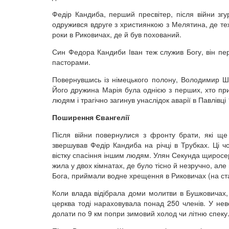
Федір Кандиба, перший пресвітер, після війни зг
одружився вдруге з християнкою з Мелятина, де те
роки в Риковичах, де й був похований.
Син Федора Кандиби Іван теж служив Богу, він пер
пасторами.
Повернувшись із німецького полону, Володимир Ш
Його дружина Марія була однією з перших, хто при
людям і трагічно загинув унаслідок аварії в Павлівці
Поширення Євангелії
Після війни повернулися з фронту брати, які ще
звершував Федір Кандиба на річці в Трубках. Ці ч
вістку спасіння іншим людям. Улян Секунда щиросерд
жила у двох кімнатах, де було тісно й незручно, але 
Бога, приймали водне хрещення в Риковичах (на став
Коли влада відібрала доми молитви в Бушковичах, 
церква тоді нараховувала понад 250 членів. У нев
долати по 9 км попри зимовий холод чи літню спеку