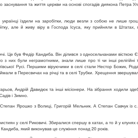
ро заснування та життя церкви на основі спогадів диякона Петра У
українці їздили на заробітки, люди везли з собою не лише гроші
ітку, але й живу віру в Господа Ісуса, яку прийняли в Штатах,
вичі. Це був Федір Кандиба. Він ділився з односельчанами вісткою Єв
о з них були неграмотними, знали лише про ті чи інші релігійні т
иївської Русі. Першими віруючими в селі стали Нестор Божик, Рода
мали в Пересвичах на річці та в селі Трубки. Хрещення звершува
тарьов, Андрій Давидюк та інші місіонери. На зібрання ходили зде
Садів і Зимно.
тепан Ярошко з Волиці, Григорій Мельник. А Степан Савчук із с
истиян у селі Риковичі. Збиралися спершу в хатах, а то й у клунях
 Кандиба, який виконував це служіння понад 20 років.