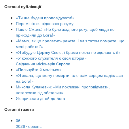
Останні публікації
«Ти ще будеш проповідувати!»
Перемініться відновою розуму
Павло Смаль: «Не було жодного року, щоб люди не
приходили до Бога!»
«Мамо, якщо прилетить ракета, і ви з татом помрете, що
мені робити?»
«Я збудую Церкву Свою, і брами пекла не здолають її»
«У кожного служителя є своя історія»
Свідчення місіонерів Європи
«Пильнуйте й моліться»
«Я знала, що можу померти, але всім серцем надіялася
на Бога!»
Микола Кулакевич: «Ми покликані проповідувати,
незалежно від обставин»
Як привести дітей до Бога
Останні газети
06
2026 червень