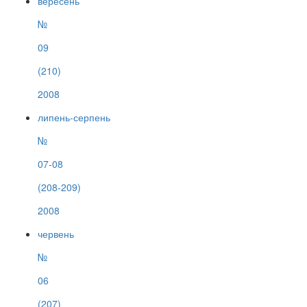
вересень
№
09
(210)
2008
липень-серпень
№
07-08
(208-209)
2008
червень
№
06
(207)