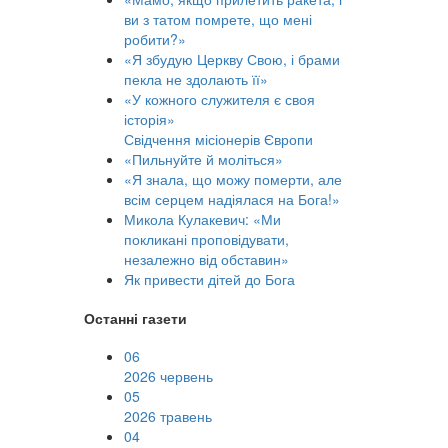
ви з татом помрете, що мені
робити?»
«Я збудую Церкву Свою, і брами
пекла не здолають її»
«У кожного служителя є своя
історія»
Свідчення місіонерів Європи
«Пильнуйте й моліться»
«Я знала, що можу померти, але
всім серцем надіялася на Бога!»
Микола Кулакевич: «Ми
покликані проповідувати,
незалежно від обставин»
Як привести дітей до Бога
Останні газети
06
2026 червень
05
2026 травень
04