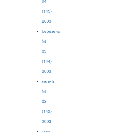
04
(145)
2003
березень
№
03
(144)
2003
лютий
№
02
(143)
2003
січень