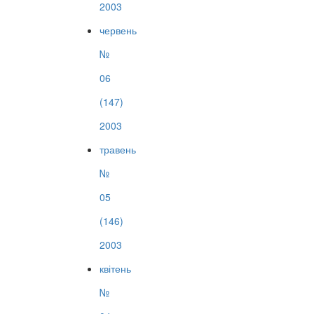
2003
червень
№
06
(147)
2003
травень
№
05
(146)
2003
квітень
№