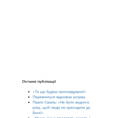
Останні публікації
«Ти ще будеш проповідувати!»
Перемініться відновою розуму
Павло Смаль: «Не було жодного
року, щоб люди не приходили до
Бога!»
«Мамо, якщо прилетить ракета, і